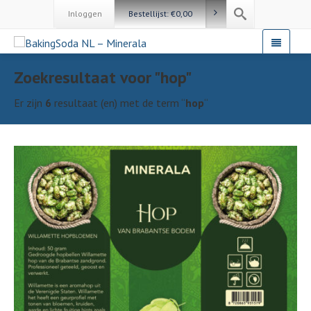
Inloggen
Bestellijst:
€
0,00
Zoekresultaat voor "hop"
Er zijn
6
resultaat (en) met de term “
hop
“