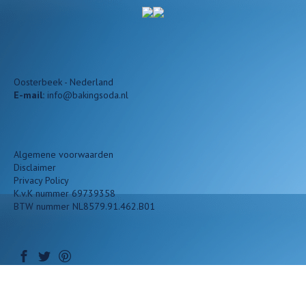
Oosterbeek - Nederland
E-mail:
info@bakingsoda.nl
Algemene voorwaarden
Disclaimer
Privacy Policy
K.v.K nummer 69739358
BTW nummer NL8579.91.462.B01
Baking Soda NL - Nederland
| Copyright © 2026