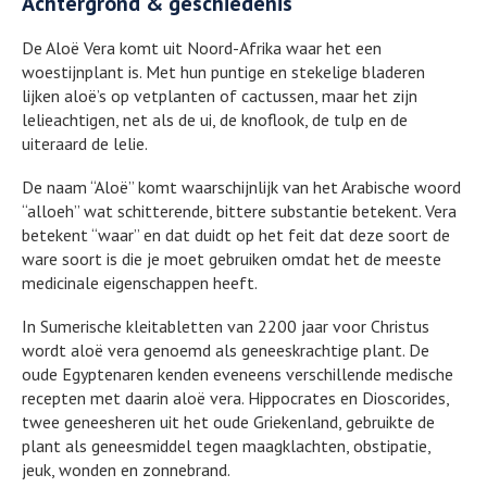
Achtergrond & geschiedenis
De Aloë Vera komt uit Noord-Afrika waar het een
woestijnplant is. Met hun puntige en stekelige bladeren
lijken aloë’s op vetplanten of cactussen, maar het zijn
lelieachtigen, net als de ui, de knoflook, de tulp en de
uiteraard de lelie.
De naam “Aloë” komt waarschijnlijk van het Arabische woord
“alloeh” wat schitterende, bittere substantie betekent. Vera
betekent “waar” en dat duidt op het feit dat deze soort de
ware soort is die je moet gebruiken omdat het de meeste
medicinale eigenschappen heeft.
In Sumerische kleitabletten van 2200 jaar voor Christus
wordt aloë vera genoemd als geneeskrachtige plant. De
oude Egyptenaren kenden eveneens verschillende medische
recepten met daarin aloë vera. Hippocrates en Dioscorides,
twee geneesheren uit het oude Griekenland, gebruikte de
plant als geneesmiddel tegen maagklachten, obstipatie,
jeuk, wonden en zonnebrand.