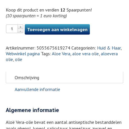
Koop dit product en verdien
12
Spaarpunten!
(10 spaarpunten = 1 euro korting)
Toevoegen aan winkelwagen
Artikelnummer:
5055675619274
Categorieën:
Huid & Haar
,
Webwinkel pagina
Tags:
Aloe Vera
,
aloe vera olie
,
aloevera
olie
,
olie
Omschrijving
Aanvullende informatie
Algemene informatie
Aloë Vera-olie bevat een aantal antiseptische bestanddelen
zoals phenol, lupeol, salicylzuur, kaneelzuur, zwavel en