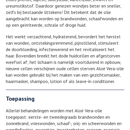
ureumstikstof. Daardoor genezen wondjes beter en sneller,
zelfs bij bestaande littekens! Dit betekent dat de olie
aangebracht kan worden op brandwonden, schaafwonden en
op een geïrriteerde, schrale of droge huid.
Het werkt verzachtend, hydraterend, bevordert het herstel
van wonden, ontstekingsremmend, pijnstillend, stimuleert
de doorbloeding, infectiewerend en het revitaliseert het
haar. Bovendien breekt het dode huidcellen en afgestorven
weefsel af; het lichaam is namelijk voortdurend in opbouw,
nieuwe cellen verschijnen oude cellen sterven. Aloë Vera-olie
kan worden gebruikt bij het maken van een gezichtsmasker,
haarmasker, shampoo, lotion of als leave-in conditioner.
Toepassing
Allerlei behandelingen worden met Aloë Vera-olie
toegepast: eerste- en tweedegraads brandwonden en
zonnebrand, vrieswonden, schaaf-, snij- en scheerwonden en
wondinfecties, zweertjes, insectenbeten, eczeem, psoriasis,