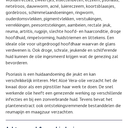
netelroos, dauwworm, acné, luiereczeem, koortsblaasjes,
gordelroos, schimmelaandoeningen, ringworm,
ouderdomsvlekken, pigmentvlekken, verstuikingen,
verrekkingen, peesontstekingen, aambeien, rectale jeuk,
reuma, artritis, rugpijn, slechte hoofd- en haarconditie, droge
hoofdhuid, rimpelvorming, huidstriemen en littekens. Een
ideale olie voor uitgedroogd hoofdhaar waarvan de glans
verdwenen is. Ook droge, schrale, jeukende en schilferende
huid kunnen de olie ingesmeerd krijgen wat de genezing zal
bevorderen.
Psoriasis is een huidaandoening die jeukt en kan
verschrikkelijk irriteren. Met Aloë Vera-olie verzacht het de
kwaal door als een pijnstiller haar werk te doen. De snel
werkende olie heeft een genezende werking op verschillende
infecties en bij een zonverbrande huid. Tevens bevat het
plantenextract ook ontstekingsremmende bestanddelen die
reumapijn en maagzuur verzachten.