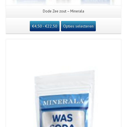
Dode Zee zout – Minerala
€
4,50
-
€
22,50
Opties selecteren