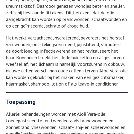
ureumstikstof. Daardoor genezen wondjes beter en sneller,
zelfs bij bestaande littekens! Dit betekent dat de olie
aangebracht kan worden op brandwonden, schaafwonden en
op een geïrriteerde, schrale of droge huid.
Het werkt verzachtend, hydraterend, bevordert het herstel
van wonden, ontstekingsremmend, pijnstillend, stimuleert
de doorbloeding, infectiewerend en het revitaliseert het
haar. Bovendien breekt het dode huidcellen en afgestorven
weefsel af; het lichaam is namelijk voortdurend in opbouw,
nieuwe cellen verschijnen oude cellen sterven. Aloë Vera-olie
kan worden gebruikt bij het maken van een gezichtsmasker,
haarmasker, shampoo, lotion of als leave-in conditioner.
Toepassing
Allerlei behandelingen worden met Aloë Vera-olie
toegepast: eerste- en tweedegraads brandwonden en
zonnebrand, vrieswonden, schaaf-, snij- en scheerwonden en
wondinfecties, zweertjes, insectenbeten, eczeem, psoriasis,