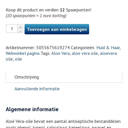
Koop dit product en verdien
12
Spaarpunten!
(10 spaarpunten = 1 euro korting)
Toevoegen aan winkelwagen
Artikelnummer:
5055675619274
Categorieën:
Huid & Haar
,
Webwinkel pagina
Tags:
Aloe Vera
,
aloe vera olie
,
aloevera
olie
,
olie
Omschrijving
Aanvullende informatie
Algemene informatie
Aloë Vera-olie bevat een aantal antiseptische bestanddelen
zoals phenol, lupeol, salicylzuur, kaneelzuur, zwavel en