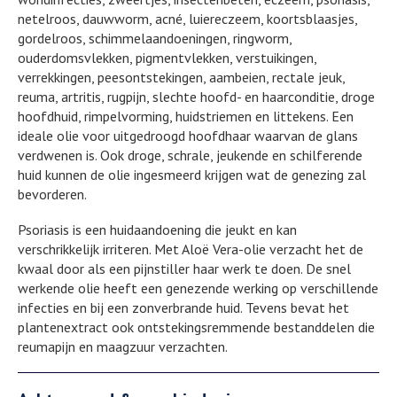
netelroos, dauwworm, acné, luiereczeem, koortsblaasjes,
gordelroos, schimmelaandoeningen, ringworm,
ouderdomsvlekken, pigmentvlekken, verstuikingen,
verrekkingen, peesontstekingen, aambeien, rectale jeuk,
reuma, artritis, rugpijn, slechte hoofd- en haarconditie, droge
hoofdhuid, rimpelvorming, huidstriemen en littekens. Een
ideale olie voor uitgedroogd hoofdhaar waarvan de glans
verdwenen is. Ook droge, schrale, jeukende en schilferende
huid kunnen de olie ingesmeerd krijgen wat de genezing zal
bevorderen.
Psoriasis is een huidaandoening die jeukt en kan
verschrikkelijk irriteren. Met Aloë Vera-olie verzacht het de
kwaal door als een pijnstiller haar werk te doen. De snel
werkende olie heeft een genezende werking op verschillende
infecties en bij een zonverbrande huid. Tevens bevat het
plantenextract ook ontstekingsremmende bestanddelen die
reumapijn en maagzuur verzachten.