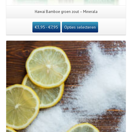
Hawaï Bamboe groen zout – Minerala
€
3,95
-
€
7,95
Opties selecteren