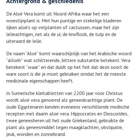
Achtergrond & geschiedenis
De Aloë Vera komt uit Noord-Afrika waar het een
woestijnplant is. Met hun puntige en stekelige bladeren
lijken aloë’s op vetplanten of cactussen, maar het zijn
lelieachtigen, net als de ui, de knoflook, de tulp en de
uiteraard de lelie.
De naam “Aloë” komt waarschijnlijk van het Arabische woord
“alloeh” wat schitterende, bittere substantie betekent. Vera
betekent “waar” en dat duidt op het feit dat deze soort de
ware soort is die je moet gebruiken omdat het de meeste
medicinale eigenschappen heeft.
In Sumerische kleitabletten van 2200 jaar voor Christus
wordt aloë vera genoemd als geneeskrachtige plant. De
oude Egyptenaren kenden eveneens verschillende medische
recepten met daarin aloë vera. Hippocrates en Dioscorides,
twee geneesheren uit het oude Griekenland, gebruikte de
plant als geneesmiddel tegen maagklachten, obstipatie,
jeuk, wonden en zonnebrand.