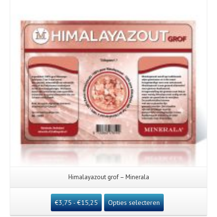
Himalayazout grof – Minerala
€
3,75
-
€
15,25
Opties selecteren