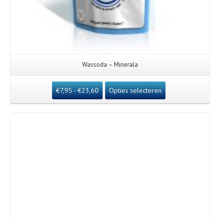
Wassoda – Minerala
€
7,95
-
€
23,60
Opties selecteren