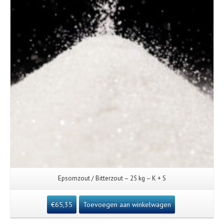
Epsomzout / Bitterzout – 25 kg – K + S
€
65,35
Toevoegen aan winkelwagen