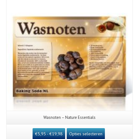
Wasnoten – Nature Essentials
€
5,95
-
€
19,98
Opties selecteren