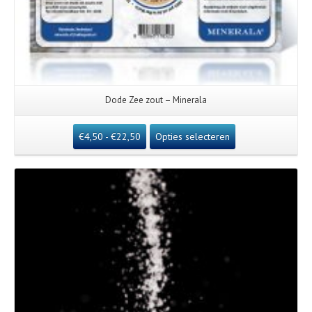
Dode Zee zout – Minerala
€
4,50
-
€
22,50
Opties selecteren
Details