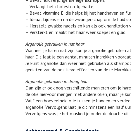
– Bevat huidverjongende eigenschappen;
– Verlaagt het cholesterolgehalte;
– Bevat vitamine E, die helpt bij het handhaven en fu
– Ideaal tijdens en na de zwangerschap om de huid so
– Herstelt zwakke nagels en kan als ook handlotion 
– Versterkt en maakt het haar weer soepel en glad.
Arganolie gebruiken in nat haar
Wanneer je haren nat zijn kun je arganolie gebruiken a
haar. Dit laat je een aantal minuten intrekken voordat
Je kunt arganolie dan weer niet gebruiken als shampo
genieten van de positieve effecten van deze Marokkaa
Arganolie gebruiken in droog haar
Dan zijn er ook nog verschillende manieren om je haren
de olie hiervoor mengen met andere oliën, maar je ku
Wrijf een hoeveelheid olie tussen je handen en verdee
arganolie. Vervolgens laat je dit minstens een half uu
Vervolgens was je het maskertje onder de douche uit j