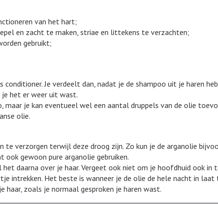
nctioneren van het hart;
epel en zacht te maken, striae en littekens te verzachten;
worden gebruikt;
ls conditioner. Je verdeelt dan, nadat je de shampoo uit je haren h
 je het er weer uit wast.
o, maar je kan eventueel wel een aantal druppels van de olie toevo
nse olie.
 te verzorgen terwijl deze droog zijn. Zo kun je de arganolie bijvoo
nt ook gewoon pure arganolie gebruiken.
l het daarna over je haar. Vergeet ook niet om je hoofdhuid ook in
rtje intrekken. Het beste is wanneer je de olie de hele nacht in laat
e haar, zoals je normaal gesproken je haren wast.