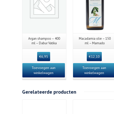
Argan shampoo – 400
Macadamia olie – 150
ml – Dabur Vatika
ml – Mamado
€
6,95
€
12,10
Toevoegen aan
Toevoegen aan
winkelwagen
winkelwagen
Gerelateerde producten
Details