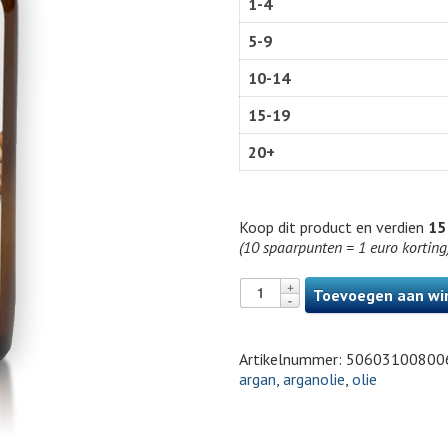
1-4
5-9
10-14
15-19
20+
Koop dit product en verdien
15
(10 spaarpunten = 1 euro korting
Toevoegen aan wi
Artikelnummer:
50603100800
argan
,
arganolie
,
olie