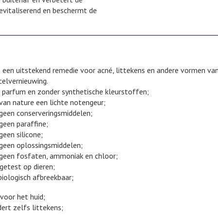
 revitaliserend en beschermt de
s een uitstekend remedie voor acné, littekens en andere vormen van
celvernieuwing.
 parfum en zonder synthetische kleurstoffen;
van nature een lichte notengeur;
geen conserveringsmiddelen;
geen paraffine;
een silicone;
geen oplossingsmiddelen;
geen fosfaten, ammoniak en chloor;
 getest op dieren;
iologisch afbreekbaar;
voor het huid;
rt zelfs littekens;