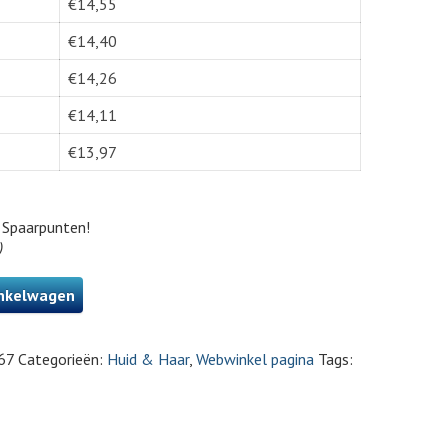
€
14,55
€
14,40
€
14,26
€
14,11
€
13,97
Spaarpunten!
)
nkelwagen
67
Categorieën:
Huid & Haar
,
Webwinkel pagina
Tags: