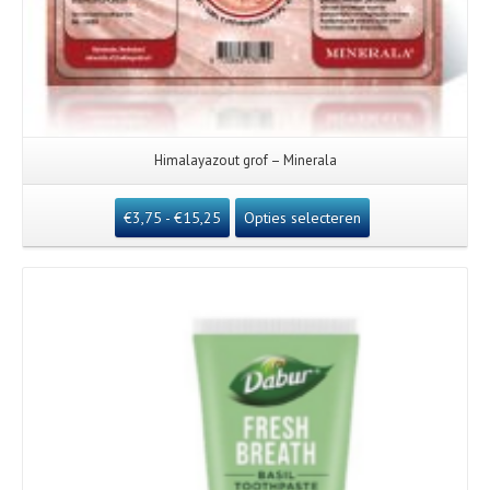
Himalayazout grof – Minerala
€
3,75
-
€
15,25
Opties selecteren