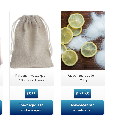
Katoenen waszakjes –
Citroenzuurpoeder –
10 stuks – Tiwara
25 kg
€
5,35
€
143,65
Toevoegen aan
Toevoegen aan
winkelwagen
winkelwagen