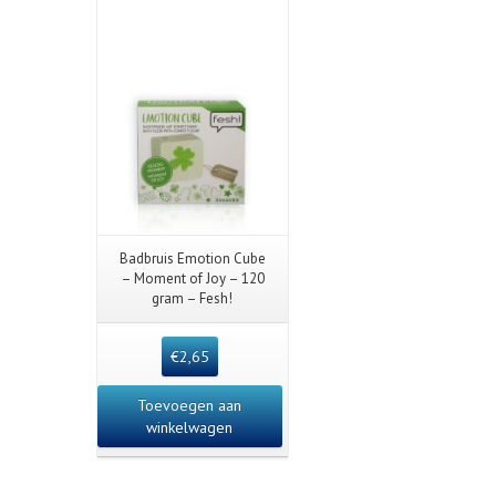
Badbruis Emotion Cube
– Moment of Joy – 120
gram – Fesh!
€
2,65
Toevoegen aan
winkelwagen