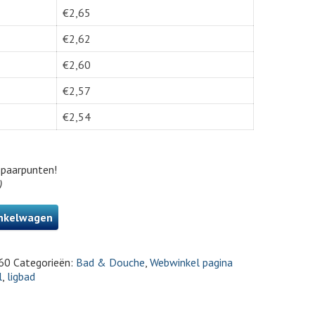
€
2,65
€
2,62
€
2,60
€
2,57
€
2,54
paarpunten!
)
nkelwagen
60
Categorieën:
Bad & Douche
,
Webwinkel pagina
l
,
ligbad