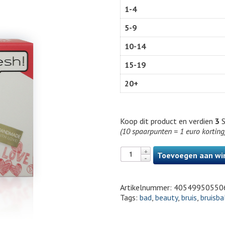
1-4
5-9
10-14
15-19
20+
Koop dit product en verdien
3
S
(10 spaarpunten = 1 euro korting
Toevoegen aan wi
Artikelnummer:
40549950550
Tags:
bad
,
beauty
,
bruis
,
bruisba