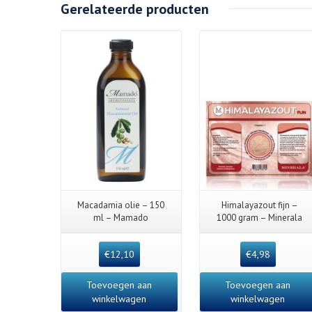
Gerelateerde producten
Details
Macadamia olie – 150
Himalayazout fijn –
ml – Mamado
1000 gram – Minerala
€
12,10
€
4,98
Toevoegen aan
Toevoegen aan
winkelwagen
winkelwagen