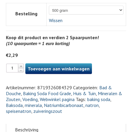
Bestelling
Wissen
Koop dit product en verdien
2
Spaarpunten!
(10 spaarpunten = 1 euro korting)
€
2,29
Toevoegen aan winkelwagen
Artikelnummer:
8719326084329
Categorieën:
Bad &
Douche
,
Baking Soda Food Grade
,
Huis & Tuin
,
Mineralen &
Zouten
,
Voeding
,
Webwinkel pagina
Tags:
baking soda
,
Baksoda
,
minerala
,
Natriumbicarbonaat
,
natron
,
speisenatron
,
zuiveringszout
Beschrijving