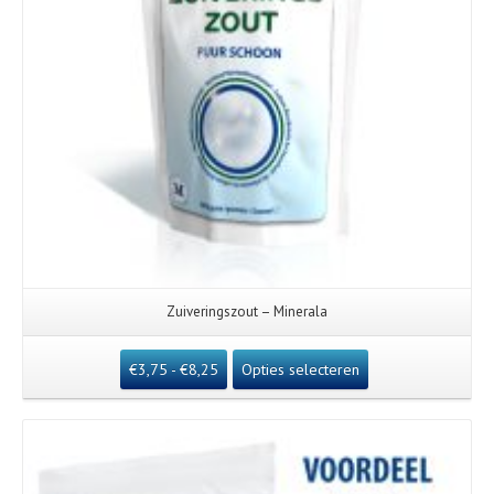
Zuiveringszout – Minerala
€
3,75
-
€
8,25
Opties selecteren