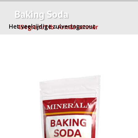
Baking Soda
Het veelzijdige zuiveringszout
454 gram/1 lb - Arm&Hammer