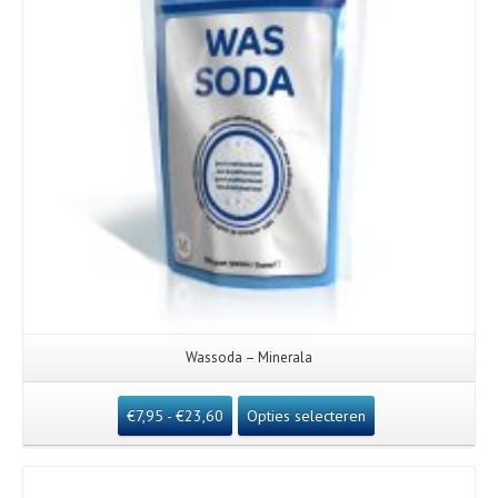
Wassoda – Minerala
€
7,95
-
€
23,60
Opties selecteren