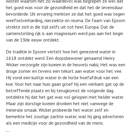
wisten waarom het zo waardevol was begrepen ze wel dat
het goed was voor de gezondheid en dat het de levensduur
bevorderde. Uit ervaring merkten ze dat het goed was tegen
weefselverharding, nierziekte en reuma. De faam van Epsom
strekte zich in die tijd zelfs uit tot heel Europa. Dat de
samenstelling rijk is aan magnesium werd pas aan het begin
van de 19de eeuw ontdekt.
De traditie in Epsom vertelt hoe het genezend water in
1618 ontdekt werd. Een dorpsbewoner genaamd Henry
Wicker verzorgde zijn koeien in de heuvels nabij. Het was een
droge zomer en tevens een tekort aan water voor het vee.
Hij vond een kuiltje water in de holle hoefafdruk van een
koe. Voor het naar huis gaan groef hij een vierkant gat op de
betreffende plaats en bij terugkomst de volgende dag
ontdekte hij dat het gat was vol gelopen met helder water.
Maar zijn dorstige koeien dronken het niet vanwege de
minerale smaak. Wicker probeerde het water zelf en
bemerkte het zoutige zachte water, wat hij ging adverteren
als een medicijn voor de gezondheid van de mens.