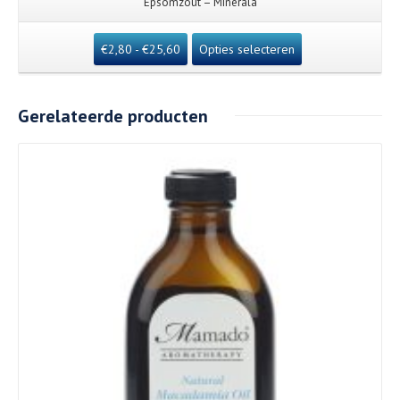
Epsomzout – Minerala
€
2,80
-
€
25,60
Opties selecteren
Gerelateerde producten