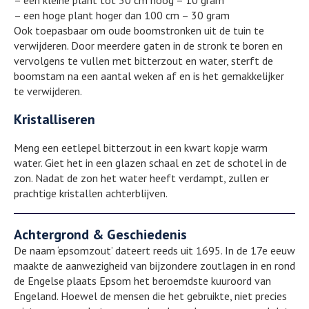
– een kleine plant tot 30 cm hoog – 10 gram
– een hoge plant hoger dan 100 cm – 30 gram
Ook toepasbaar om oude boomstronken uit de tuin te
verwijderen. Door meerdere gaten in de stronk te boren en
vervolgens te vullen met bitterzout en water, sterft de
boomstam na een aantal weken af en is het gemakkelijker
te verwijderen.
Kristalliseren
Meng een eetlepel bitterzout in een kwart kopje warm
water. Giet het in een glazen schaal en zet de schotel in de
zon. Nadat de zon het water heeft verdampt, zullen er
prachtige kristallen achterblijven.
Achtergrond & Geschiedenis
De naam ‘epsomzout’ dateert reeds uit 1695. In de 17e eeuw
maakte de aanwezigheid van bijzondere zoutlagen in en rond
de Engelse plaats Epsom het beroemdste kuuroord van
Engeland. Hoewel de mensen die het gebruikte, niet precies