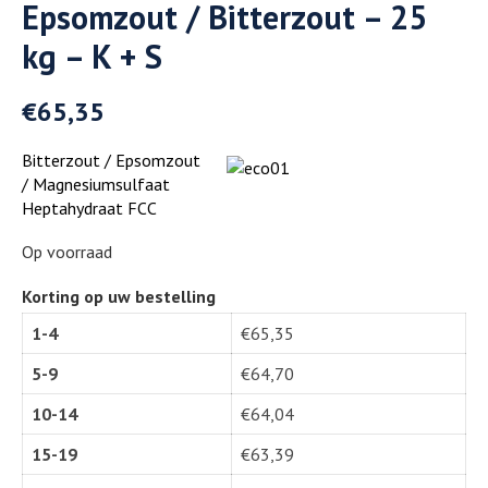
Epsomzout / Bitterzout – 25
kg – K + S
€
65,35
Bitterzout / Epsomzout
/ Magnesiumsulfaat
Heptahydraat FCC
Op voorraad
Korting op uw bestelling
1-4
€
65,35
5-9
€
64,70
10-14
€
64,04
15-19
€
63,39