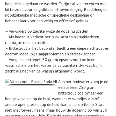
begeleiding gedaan te worden. Er zijn tal van recepten met
bitterzout voor de galblaas of leverreiniging. Raadpleeg de
noodzakelijke medische of specifieke deskundige of
behandelaar voor een veilig en effectief gebruik.
– Verwijdert op zachte wijze de dode huidcellen
– Als badzout verlicht het pijnklachten bij rugklachten,
reuma, artrose en artritis
– Bitterzout in het badwater biedt u een diepe nachtrust en
daarom ideaal bij slaapproblemen en stressklachten
– Voeg een eetlepel (30 gram) epsomzout toe in de
wasmachine om het water te verzachten. Uw was blijft
zacht als het van de waslijn afgehaald wordt.
Aan het badwater voeg je de
eerste keer 250 gram
bitterzout toe. Smeer een
beetje vaseline op de huid, wanneer er wondjes zijn of
andere open plekken op de huid (kan anders prikken). Start
niet met teveel ineens, maar bouw de dosering op van 250
gram per bad tot 1 kilo. Dit is de aanbevolen hoeveelheid