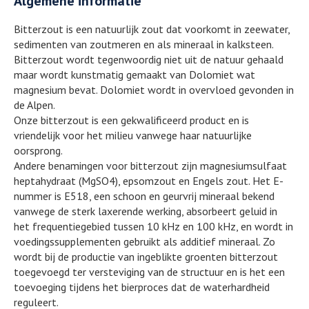
Algemene informatie
Bitterzout is een natuurlijk zout dat voorkomt in zeewater,
sedimenten van zoutmeren en als mineraal in kalksteen.
Bitterzout wordt tegenwoordig niet uit de natuur gehaald
maar wordt kunstmatig gemaakt van Dolomiet wat
magnesium bevat. Dolomiet wordt in overvloed gevonden in
de Alpen.
Onze bitterzout is een gekwalificeerd product en is
vriendelijk voor het milieu vanwege haar natuurlijke
oorsprong.
Andere benamingen voor bitterzout zijn magnesiumsulfaat
heptahydraat (MgSO4), epsomzout en Engels zout. Het E-
nummer is E518, een schoon en geurvrij mineraal bekend
vanwege de sterk laxerende werking, absorbeert geluid in
het frequentiegebied tussen 10 kHz en 100 kHz, en wordt in
voedingssupplementen gebruikt als additief mineraal. Zo
wordt bij de productie van ingeblikte groenten bitterzout
toegevoegd ter versteviging van de structuur en is het een
toevoeging tijdens het bierproces dat de waterhardheid
reguleert.