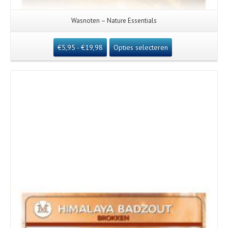
Wasnoten – Nature Essentials
€
5,95
-
€
19,98
Opties selecteren