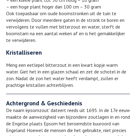
– een kleine plant tot 30 cm hoog – 10 gram
– een hoge plant hoger dan 100 cm – 30 gram
Ook toepasbaar om oude boomstronken uit de tuin te
verwijderen. Door meerdere gaten in de stronk te boren en
vervolgens te vullen met bitterzout en water, sterft de
boomstam na een aantal weken af en is het gemakkelijker
te verwijderen.
Kristalliseren
Meng een eetlepel bitterzout in een kwart kopje warm
water. Giet het in een glazen schaal en zet de schotel in de
zon. Nadat de zon het water heeft verdampt, zullen er
prachtige kristallen achterblijven.
Achtergrond & Geschiedenis
De naam ‘epsomzout’ dateert reeds uit 1695. In de 17e eeuw
maakte de aanwezigheid van bijzondere zoutlagen in en rond
de Engelse plaats Epsom het beroemdste kuuroord van
Engeland. Hoewel de mensen die het gebruikte, niet precies