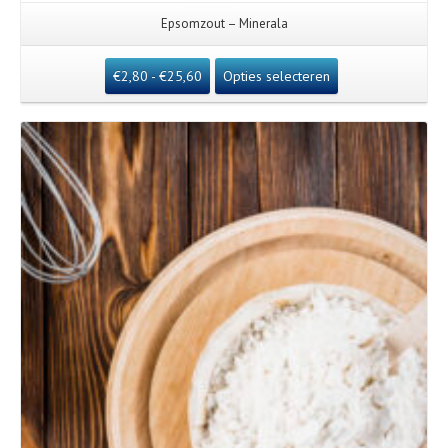
Epsomzout – Minerala
€
2,80
-
€
25,60
Opties selecteren