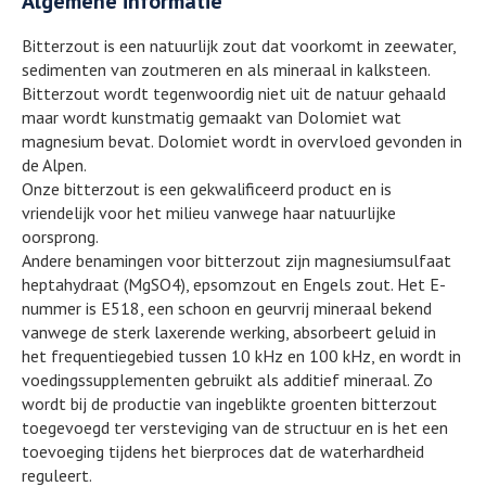
Algemene informatie
Bitterzout is een natuurlijk zout dat voorkomt in zeewater,
sedimenten van zoutmeren en als mineraal in kalksteen.
Bitterzout wordt tegenwoordig niet uit de natuur gehaald
maar wordt kunstmatig gemaakt van Dolomiet wat
magnesium bevat. Dolomiet wordt in overvloed gevonden in
de Alpen.
Onze bitterzout is een gekwalificeerd product en is
vriendelijk voor het milieu vanwege haar natuurlijke
oorsprong.
Andere benamingen voor bitterzout zijn magnesiumsulfaat
heptahydraat (MgSO4), epsomzout en Engels zout. Het E-
nummer is E518, een schoon en geurvrij mineraal bekend
vanwege de sterk laxerende werking, absorbeert geluid in
het frequentiegebied tussen 10 kHz en 100 kHz, en wordt in
voedingssupplementen gebruikt als additief mineraal. Zo
wordt bij de productie van ingeblikte groenten bitterzout
toegevoegd ter versteviging van de structuur en is het een
toevoeging tijdens het bierproces dat de waterhardheid
reguleert.