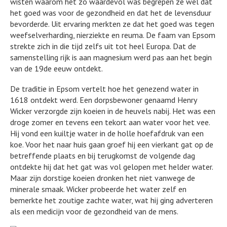
wisten waarom het zo waardevol was begrepen ze wel dat
het goed was voor de gezondheid en dat het de levensduur
bevorderde. Uit ervaring merkten ze dat het goed was tegen
weefselverharding, nierziekte en reuma. De faam van Epsom
strekte zich in die tijd zelfs uit tot heel Europa. Dat de
samenstelling rijk is aan magnesium werd pas aan het begin
van de 19de eeuw ontdekt.
De traditie in Epsom vertelt hoe het genezend water in
1618 ontdekt werd. Een dorpsbewoner genaamd Henry
Wicker verzorgde zijn koeien in de heuvels nabij. Het was een
droge zomer en tevens een tekort aan water voor het vee.
Hij vond een kuiltje water in de holle hoefafdruk van een
koe. Voor het naar huis gaan groef hij een vierkant gat op de
betreffende plaats en bij terugkomst de volgende dag
ontdekte hij dat het gat was vol gelopen met helder water.
Maar zijn dorstige koeien dronken het niet vanwege de
minerale smaak. Wicker probeerde het water zelf en
bemerkte het zoutige zachte water, wat hij ging adverteren
als een medicijn voor de gezondheid van de mens.