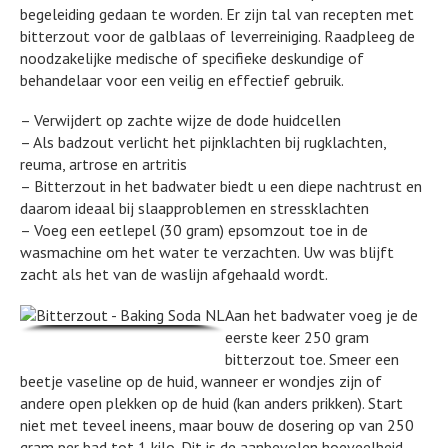
begeleiding gedaan te worden. Er zijn tal van recepten met
bitterzout voor de galblaas of leverreiniging. Raadpleeg de
noodzakelijke medische of specifieke deskundige of
behandelaar voor een veilig en effectief gebruik.
– Verwijdert op zachte wijze de dode huidcellen
– Als badzout verlicht het pijnklachten bij rugklachten,
reuma, artrose en artritis
– Bitterzout in het badwater biedt u een diepe nachtrust en
daarom ideaal bij slaapproblemen en stressklachten
– Voeg een eetlepel (30 gram) epsomzout toe in de
wasmachine om het water te verzachten. Uw was blijft
zacht als het van de waslijn afgehaald wordt.
Aan het badwater voeg je de
eerste keer 250 gram
bitterzout toe. Smeer een
beetje vaseline op de huid, wanneer er wondjes zijn of
andere open plekken op de huid (kan anders prikken). Start
niet met teveel ineens, maar bouw de dosering op van 250
gram per bad tot 1 kilo. Dit is de aanbevolen hoeveelheid