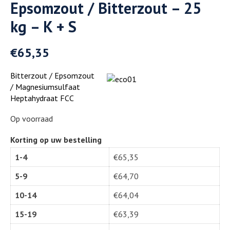
Epsomzout / Bitterzout – 25
kg – K + S
€
65,35
Bitterzout / Epsomzout
/ Magnesiumsulfaat
Heptahydraat FCC
Op voorraad
Korting op uw bestelling
1-4
€
65,35
5-9
€
64,70
10-14
€
64,04
15-19
€
63,39