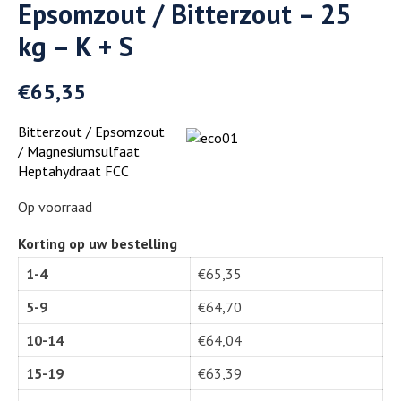
Epsomzout / Bitterzout – 25
kg – K + S
€
65,35
Bitterzout / Epsomzout
/ Magnesiumsulfaat
Heptahydraat FCC
Op voorraad
Korting op uw bestelling
1-4
€
65,35
5-9
€
64,70
10-14
€
64,04
15-19
€
63,39