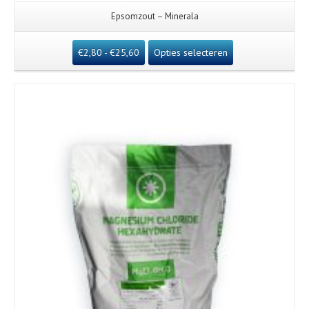
Epsomzout – Minerala
€
2,80
-
€
25,60
Opties selecteren
Details