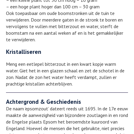
– een kleine plant tot 30 cm hoog – 10 gram
– een hoge plant hoger dan 100 cm – 30 gram
Ook toepasbaar om oude boomstronken uit de tuin te
verwijderen. Door meerdere gaten in de stronk te boren en
vervolgens te vullen met bitterzout en water, sterft de
boomstam na een aantal weken af en is het gemakkelijker
te verwijderen.
Kristalliseren
Meng een eetlepel bitterzout in een kwart kopje warm
water. Giet het in een glazen schaal en zet de schotel in de
zon. Nadat de zon het water heeft verdampt, zullen er
prachtige kristallen achterblijven.
Achtergrond & Geschiedenis
De naam ‘epsomzout’ dateert reeds uit 1695. In de 17e eeuw
maakte de aanwezigheid van bijzondere zoutlagen in en rond
de Engelse plaats Epsom het beroemdste kuuroord van
Engeland. Hoewel de mensen die het gebruikte, niet precies