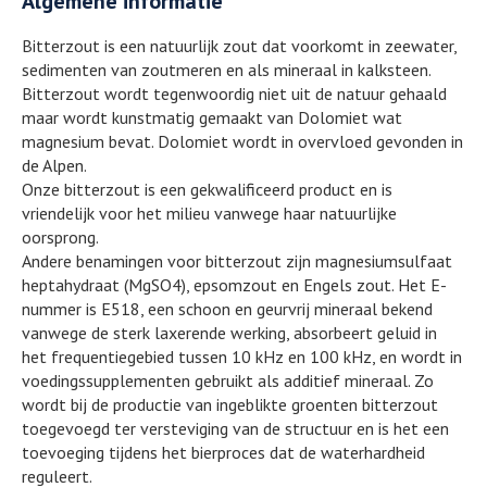
Algemene informatie
Bitterzout is een natuurlijk zout dat voorkomt in zeewater,
sedimenten van zoutmeren en als mineraal in kalksteen.
Bitterzout wordt tegenwoordig niet uit de natuur gehaald
maar wordt kunstmatig gemaakt van Dolomiet wat
magnesium bevat. Dolomiet wordt in overvloed gevonden in
de Alpen.
Onze bitterzout is een gekwalificeerd product en is
vriendelijk voor het milieu vanwege haar natuurlijke
oorsprong.
Andere benamingen voor bitterzout zijn magnesiumsulfaat
heptahydraat (MgSO4), epsomzout en Engels zout. Het E-
nummer is E518, een schoon en geurvrij mineraal bekend
vanwege de sterk laxerende werking, absorbeert geluid in
het frequentiegebied tussen 10 kHz en 100 kHz, en wordt in
voedingssupplementen gebruikt als additief mineraal. Zo
wordt bij de productie van ingeblikte groenten bitterzout
toegevoegd ter versteviging van de structuur en is het een
toevoeging tijdens het bierproces dat de waterhardheid
reguleert.