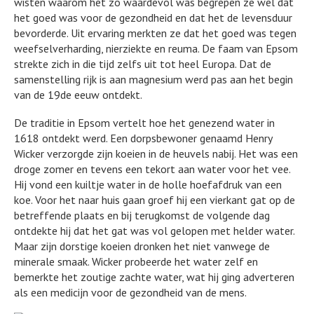
wisten waarom het zo waardevol was begrepen ze wel dat
het goed was voor de gezondheid en dat het de levensduur
bevorderde. Uit ervaring merkten ze dat het goed was tegen
weefselverharding, nierziekte en reuma. De faam van Epsom
strekte zich in die tijd zelfs uit tot heel Europa. Dat de
samenstelling rijk is aan magnesium werd pas aan het begin
van de 19de eeuw ontdekt.
De traditie in Epsom vertelt hoe het genezend water in
1618 ontdekt werd. Een dorpsbewoner genaamd Henry
Wicker verzorgde zijn koeien in de heuvels nabij. Het was een
droge zomer en tevens een tekort aan water voor het vee.
Hij vond een kuiltje water in de holle hoefafdruk van een
koe. Voor het naar huis gaan groef hij een vierkant gat op de
betreffende plaats en bij terugkomst de volgende dag
ontdekte hij dat het gat was vol gelopen met helder water.
Maar zijn dorstige koeien dronken het niet vanwege de
minerale smaak. Wicker probeerde het water zelf en
bemerkte het zoutige zachte water, wat hij ging adverteren
als een medicijn voor de gezondheid van de mens.