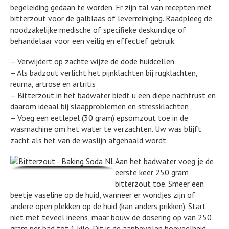
begeleiding gedaan te worden. Er zijn tal van recepten met
bitterzout voor de galblaas of leverreiniging. Raadpleeg de
noodzakelijke medische of specifieke deskundige of
behandelaar voor een veilig en effectief gebruik.
– Verwijdert op zachte wijze de dode huidcellen
– Als badzout verlicht het pijnklachten bij rugklachten,
reuma, artrose en artritis
– Bitterzout in het badwater biedt u een diepe nachtrust en
daarom ideaal bij slaapproblemen en stressklachten
– Voeg een eetlepel (30 gram) epsomzout toe in de
wasmachine om het water te verzachten. Uw was blijft
zacht als het van de waslijn afgehaald wordt.
Aan het badwater voeg je de
eerste keer 250 gram
bitterzout toe. Smeer een
beetje vaseline op de huid, wanneer er wondjes zijn of
andere open plekken op de huid (kan anders prikken). Start
niet met teveel ineens, maar bouw de dosering op van 250
gram per bad tot 1 kilo. Dit is de aanbevolen hoeveelheid