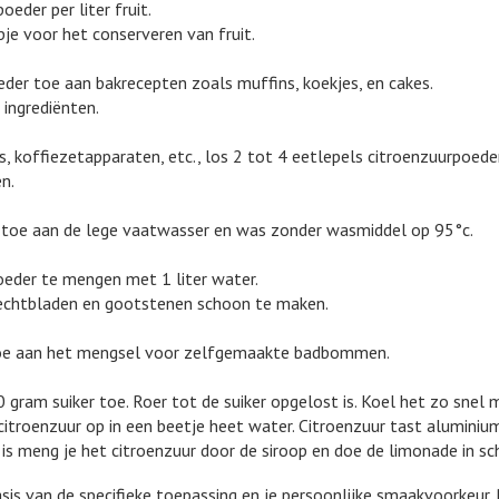
eder per liter fruit.
je voor het conserveren van fruit.
der toe aan bakrecepten zoals muffins, koekjes, en cakes.
ingrediënten.
 koffiezetapparaten, etc., los 2 tot 4 eetlepels citroenzuurpoeder 
n.
r toe aan de lege vaatwasser en was zonder wasmiddel op 95°c.
poeder te mengen met 1 liter water.
rechtbladen en gootstenen schoon te maken.
 toe aan het mengsel voor zelfgemaakte badbommen.
0 gram suiker toe. Roer tot de suiker opgelost is. Koel het zo snel
citroenzuur op in een beetje heet water. Citroenzuur tast aluminiu
is meng je het citroenzuur door de siroop en doe de limonade in sc
sis van de specifieke toepassing en je persoonlijke smaakvoorkeur.