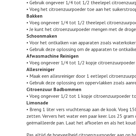
• Gebruik ongeveer 1/4 tot 1/2 theelepel citroenzuurpo
• Voeg het citroenzuurpoeder toe aan het suikerstroop
Bakken
• Voeg ongeveer 1/4 tot 1/2 theelepel citroenzuurpoe
• Je kunt het citroenzuurpoeder mengen met de droge 
Schoonmaken
• Voor het ontkalken van apparaten zoals waterkokers,
• Gebruik deze oplossing om de apparaten te ontkalke
Afwasmachine Reinigen
• Voeg ongeveer 1/4 tot 1/2 kopje citroenzuurpoede
Allesreiniger
• Maak een allesreiniger door 1 eetlepel citroenzuur
• Gebruik deze oplossing om oppervlakken zoals aan
Citroenzuur Badbommen
• Voeg ongeveer 1/2 tot 1 kopje citroenzuurpoeder
Limonade
• Breng 1 liter vers vruchtensap aan de kook. Voeg 15
zetten. Ververs het water een paar keer. Los 25 gram 
geëmailleerde pan. Laat het afkoelen en als het koud 
Pas altijd de hoeveelheid citroenzuurpoeder aan op ba