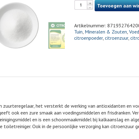
Toevoegen aan wi
Artikelnummer:
87193276420
Tuin
,
Mineralen & Zouten
,
Voed
citroenpoeder
,
citroenzuur
,
cit
en zuurteregelaar, het versterkt de werking van antioxidanten en v
 geeft ook een zure smaak aan voedingsmiddelen en frisdranken. Ver
reinigingsmiddel en is een schoonmaakmiddel bij kalkaanslag en alge
 toiletreiniger. Ook in de persoonlijke verzorging kan citroenzuur g