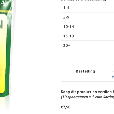
1-4
5-9
10-14
15-19
20+
Bestelling
W
Koop dit product en verdien
(10 spaarpunten = 1 euro kortin
€
7,98