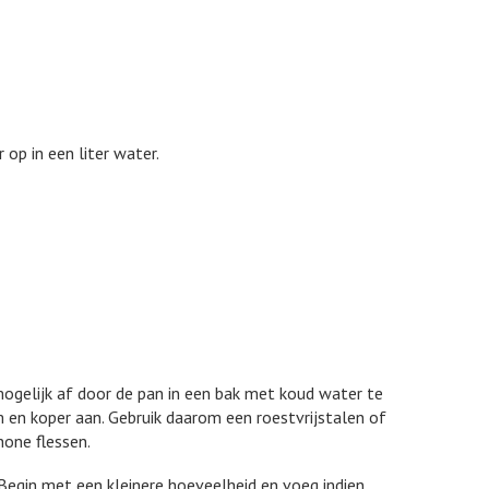
op in een liter water.
 mogelijk af door de pan in een bak met koud water te
m en koper aan. Gebruik daarom een roestvrijstalen of
hone flessen.
 Begin met een kleinere hoeveelheid en voeg indien