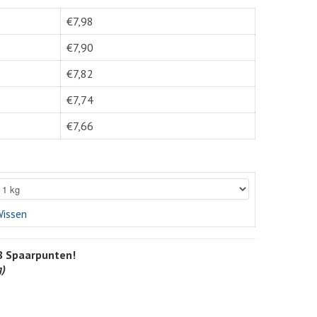
€
7,98
€
7,90
€
7,82
€
7,74
€
7,66
issen
8
Spaarpunten!
g)