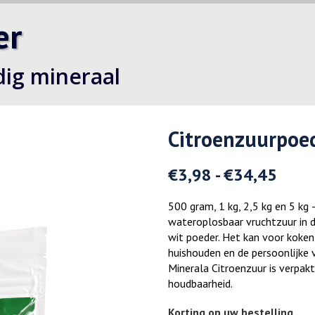
er
dig mineraal
Citroenzuurpoe
€
3,98
-
€
34,45
500 gram, 1 kg, 2,5 kg en 5 kg 
wateroplosbaar vruchtzuur in d
wit poeder. Het kan voor koken
huishouden en de persoonlijke 
Minerala Citroenzuur is verpakt
houdbaarheid.
Korting op uw bestelling