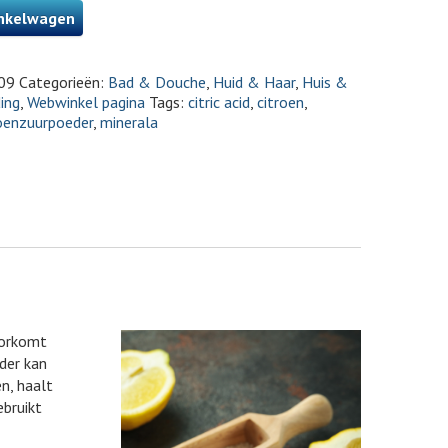
nkelwagen
09
Categorieën:
Bad & Douche
,
Huid & Haar
,
Huis &
ing
,
Webwinkel pagina
Tags:
citric acid
,
citroen
,
roenzuurpoeder
,
minerala
oorkomt
der kan
n, haalt
ebruikt