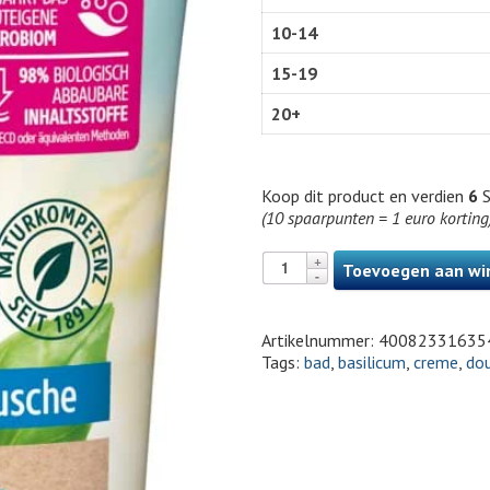
10-14
15-19
20+
Koop dit product en verdien
6
S
(10 spaarpunten = 1 euro korting
Toevoegen aan wi
Artikelnummer:
40082331635
Tags:
bad
,
basilicum
,
creme
,
do