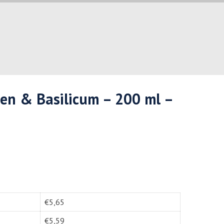
en & Basilicum – 200 ml –
€
5,65
€
5,59