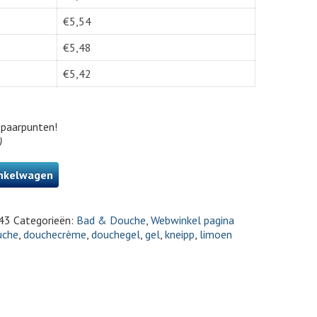
€
5,54
€
5,48
€
5,42
paarpunten!
)
nkelwagen
43
Categorieën:
Bad & Douche
,
Webwinkel pagina
uche
,
douchecrème
,
douchegel
,
gel
,
kneipp
,
limoen