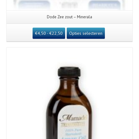
Dode Zee zout – Minerala
€
4,50
-
€
22,50
Opties selecteren