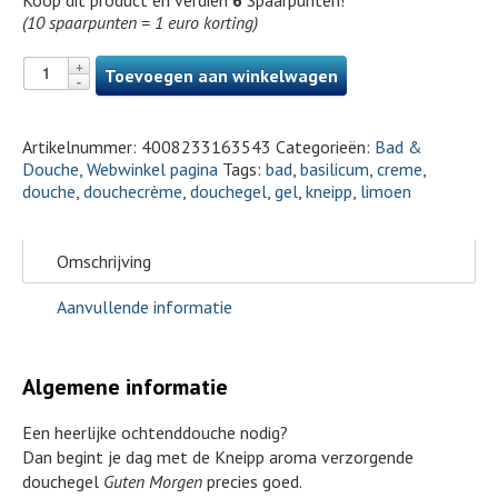
Koop dit product en verdien
6
Spaarpunten!
(10 spaarpunten = 1 euro korting)
Toevoegen aan winkelwagen
Artikelnummer:
4008233163543
Categorieën:
Bad &
Douche
,
Webwinkel pagina
Tags:
bad
,
basilicum
,
creme
,
douche
,
douchecrème
,
douchegel
,
gel
,
kneipp
,
limoen
Omschrijving
Aanvullende informatie
Algemene informatie
Een heerlijke ochtenddouche nodig?
Dan begint je dag met de Kneipp aroma verzorgende
douchegel
Guten Morgen
precies goed.