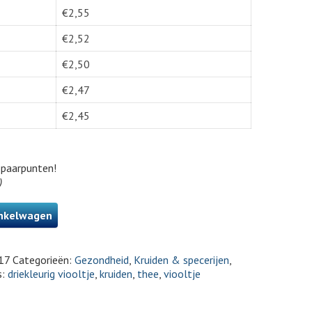
€
2,55
€
2,52
€
2,50
€
2,47
€
2,45
paarpunten!
)
nkelwagen
17
Categorieën:
Gezondheid
,
Kruiden & specerijen
,
s:
driekleurig viooltje
,
kruiden
,
thee
,
viooltje