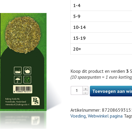
1-4
5-9
10-14
15-19
20+
Koop dit product en verdien
3
S
(10 spaarpunten = 1 euro korting
Toevoegen aan wi
Artikelnummer:
87208659315
Voeding
,
Webwinkel pagina
Tag