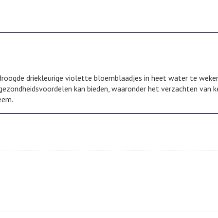
roogde driekleurige violette bloemblaadjes in heet water te weke
gezondheidsvoordelen kan bieden, waaronder het verzachten van kee
eem.