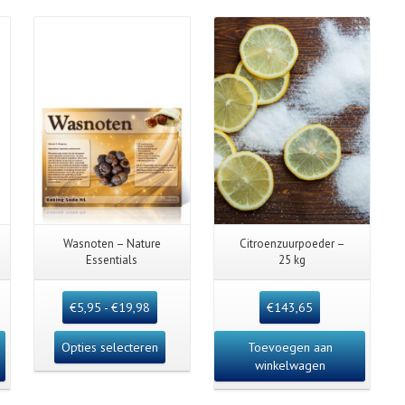
Details
Wasnoten – Nature
Citroenzuurpoeder –
Essentials
25 kg
€
5,95
-
€
19,98
€
143,65
Opties selecteren
Toevoegen aan
winkelwagen