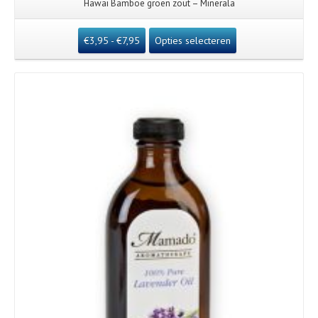
Hawaï Bamboe groen zout – Minerala
€
3,95
-
€
7,95
Opties selecteren