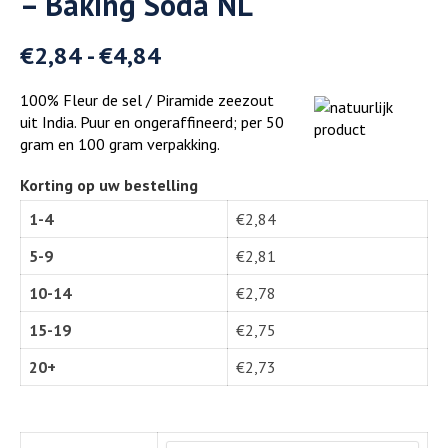
– Baking Soda NL
€
2,84
-
€
4,84
100% Fleur de sel / Piramide zeezout
uit India. Puur en ongeraffineerd; per 50
gram en 100 gram verpakking.
Korting op uw bestelling
1-4
€
2,84
5-9
€
2,81
10-14
€
2,78
15-19
€
2,75
20+
€
2,73