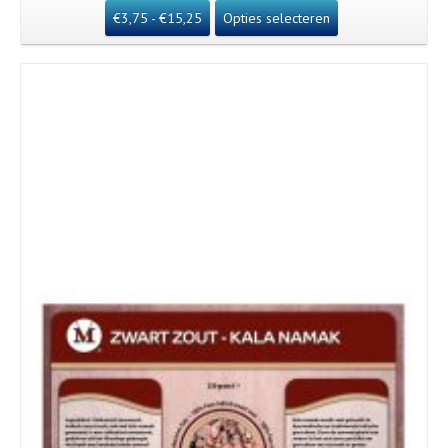
€
3,75
-
€
15,25
Opties selecteren