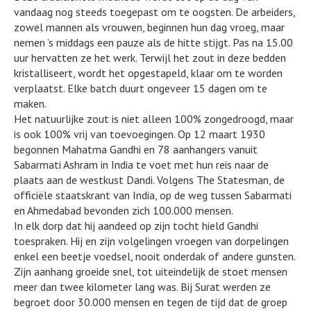
vandaag nog steeds toegepast om te oogsten. De arbeiders,
zowel mannen als vrouwen, beginnen hun dag vroeg, maar
nemen ’s middags een pauze als de hitte stijgt. Pas na 15.00
uur hervatten ze het werk. Terwijl het zout in deze bedden
kristalliseert, wordt het opgestapeld, klaar om te worden
verplaatst. Elke batch duurt ongeveer 15 dagen om te
maken.
Het natuurlijke zout is niet alleen 100% zongedroogd, maar
is ook 100% vrij van toevoegingen. Op 12 maart 1930
begonnen Mahatma Gandhi en 78 aanhangers vanuit
Sabarmati Ashram in India te voet met hun reis naar de
plaats aan de westkust Dandi. Volgens The Statesman, de
officiële staatskrant van India, op de weg tussen Sabarmati
en Ahmedabad bevonden zich 100.000 mensen.
In elk dorp dat hij aandeed op zijn tocht hield Gandhi
toespraken. Hij en zijn volgelingen vroegen van dorpelingen
enkel een beetje voedsel, nooit onderdak of andere gunsten.
Zijn aanhang groeide snel, tot uiteindelijk de stoet mensen
meer dan twee kilometer lang was. Bij Surat werden ze
begroet door 30.000 mensen en tegen de tijd dat de groep