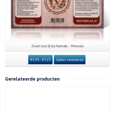
Zwart zout (Kala Namak) – Minerala
€
3,95
-
€
7,25
Opties selecteren
Gerelateerde producten