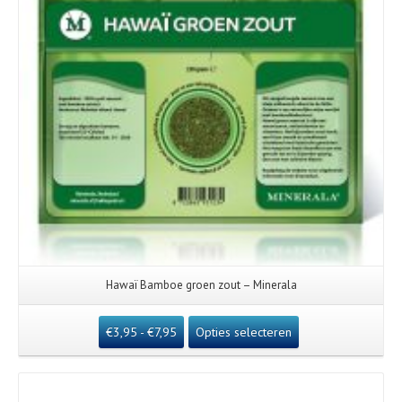
Hawaï Bamboe groen zout – Minerala
€
3,95
-
€
7,95
Opties selecteren