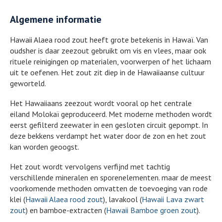
Algemene informatie
Hawaii Alaea rood zout heeft grote betekenis in Hawaï. Van
oudsher is daar zeezout gebruikt om vis en vlees, maar ook
rituele reinigingen op materialen, voorwerpen of het lichaam
uit te oefenen. Het zout zit diep in de Hawaiiaanse cultuur
geworteld.
Het Hawaiiaans zeezout wordt vooral op het centrale
eiland Molokaï geproduceerd. Met moderne methoden wordt
eerst gefilterd zeewater in een gesloten circuit gepompt. In
deze bekkens verdampt het water door de zon en het zout
kan worden geoogst.
Het zout wordt vervolgens verfijnd met tachtig
verschillende mineralen en sporenelementen. maar de meest
voorkomende methoden omvatten de toevoeging van rode
klei (
Hawaii Alaea rood zout
), lavakool (
Hawaii Lava zwart
zout
) en bamboe-extracten (
Hawaii Bamboe groen zout
).