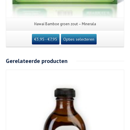
Hawaï Bamboe groen zout – Minerala
€
3,95
-
€
7,95
Opties selecteren
Gerelateerde producten