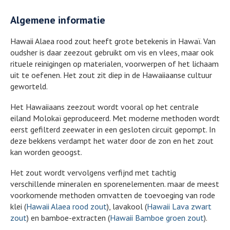
Algemene informatie
Hawaii Alaea rood zout heeft grote betekenis in Hawaï. Van
oudsher is daar zeezout gebruikt om vis en vlees, maar ook
rituele reinigingen op materialen, voorwerpen of het lichaam
uit te oefenen. Het zout zit diep in de Hawaiiaanse cultuur
geworteld.
Het Hawaiiaans zeezout wordt vooral op het centrale
eiland Molokaï geproduceerd. Met moderne methoden wordt
eerst gefilterd zeewater in een gesloten circuit gepompt. In
deze bekkens verdampt het water door de zon en het zout
kan worden geoogst.
Het zout wordt vervolgens verfijnd met tachtig
verschillende mineralen en sporenelementen. maar de meest
voorkomende methoden omvatten de toevoeging van rode
klei (
Hawaii Alaea rood zout
), lavakool (
Hawaii Lava zwart
zout
) en bamboe-extracten (
Hawaii Bamboe groen zout
).