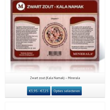
Zwart zout (Kala Namak) – Minerala
€
3,95
-
€
7,25
Opties selecteren