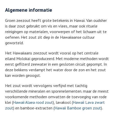
Algemene informatie
Groen zeezout heeft grote betekenis in Hawaï. Van oudsher
is daar zout gebruikt om vis en vlees, maar ook rituele
reinigingen op materialen, voorwerpen of het lichaam uit te
oefenen. Het zout zit diep in de Hawaiiaanse cultuur
geworteld.
Het Hawaiiaans zeezout wordt vooral op het centrale
eiland Molokaï geproduceerd. Met moderne methoden wordt
eerst gefilterd zeewater in een gesloten circuit gepompt. In
deze bekkens verdampt het water door de zon en het zout
kan worden geoogst.
Het zout wordt vervolgens verfijnd met tachtig
verschillende mineralen en sporenelementen. maar de meest
voorkomende methoden omvatten de toevoeging van rode
klei (
Hawaii Alaea rood zout
), lavakool (
Hawaii Lava zwart
zout
) en bamboe-extracten (
Hawaii Bamboe groen zout
).