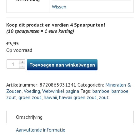
Wissen
Koop dit product en verdien
4
Spaarpunten!
(10 spaarpunten = 1 euro korting)
€
3,95
Op voorraad
Toevoegen aan winkelwagen
Artikelnummer:
8720865931241
Categorieën:
Mineralen &
Zouten
,
Voeding
,
Webwinkel pagina
Tags:
bamboe
,
bamboe
zout
,
groen zout
,
hawaii
,
hawaii groen zout
,
zout
Omschrijving
Aanvullende informatie