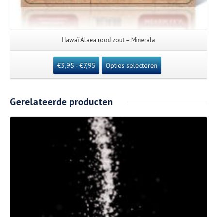
Hawaï Alaea rood zout – Minerala
€
3,95
-
€
7,95
Opties selecteren
Gerelateerde producten
Details