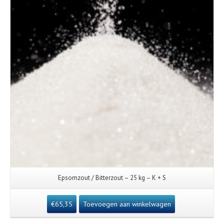
Epsomzout / Bitterzout – 25 kg – K + S
€
65,35
Toevoegen aan winkelwagen