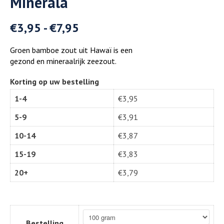
Minerala
€
3,95
-
€
7,95
Groen bamboe zout uit Hawaï is een
gezond en mineraalrijk zeezout.
Korting op uw bestelling
1-4
€
3,95
5-9
€
3,91
10-14
€
3,87
15-19
€
3,83
20+
€
3,79
Bestelling