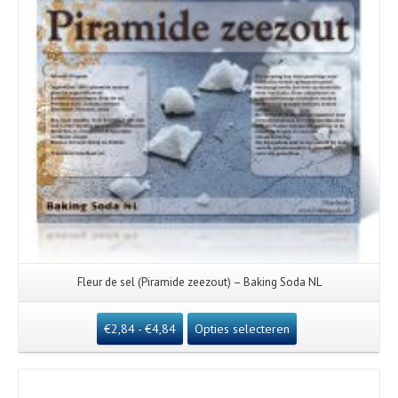
Fleur de sel (Piramide zeezout) – Baking Soda NL
€
2,84
-
€
4,84
Opties selecteren