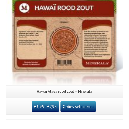
Hawaï Alaea rood zout – Minerala
€
3,95
-
€
7,95
Opties selecteren