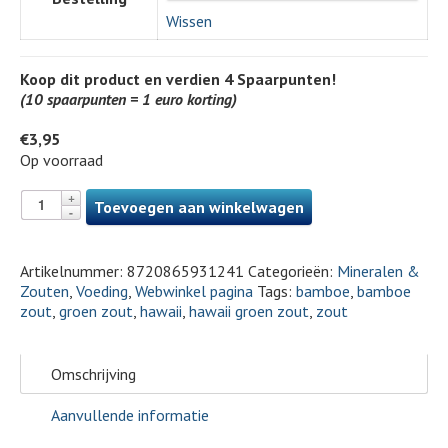
Wissen
Koop dit product en verdien
4
Spaarpunten!
(10 spaarpunten = 1 euro korting)
€
3,95
Op voorraad
Toevoegen aan winkelwagen
Artikelnummer:
8720865931241
Categorieën:
Mineralen &
Zouten
,
Voeding
,
Webwinkel pagina
Tags:
bamboe
,
bamboe
zout
,
groen zout
,
hawaii
,
hawaii groen zout
,
zout
Omschrijving
Aanvullende informatie