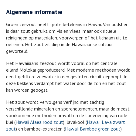
Algemene informatie
Groen zeezout heeft grote betekenis in Hawaï. Van oudsher
is daar zout gebruikt om vis en vlees, maar ook rituele
reinigingen op materialen, voorwerpen of het lichaam uit te
oefenen. Het zout zit diep in de Hawaiiaanse cultuur
geworteld.
Het Hawaiiaans zeezout wordt vooral op het centrale
eiland Molokaï geproduceerd. Met moderne methoden wordt
eerst gefilterd zeewater in een gesloten circuit gepompt. In
deze bekkens verdampt het water door de zon en het zout
kan worden geoogst.
Het zout wordt vervolgens verfijnd met tachtig
verschillende mineralen en sporenelementen. maar de meest
voorkomende methoden omvatten de toevoeging van rode
klei (
Hawaii Alaea rood zout
), lavakool (
Hawaii Lava zwart
zout
) en bamboe-extracten (
Hawaii Bamboe groen zout
).