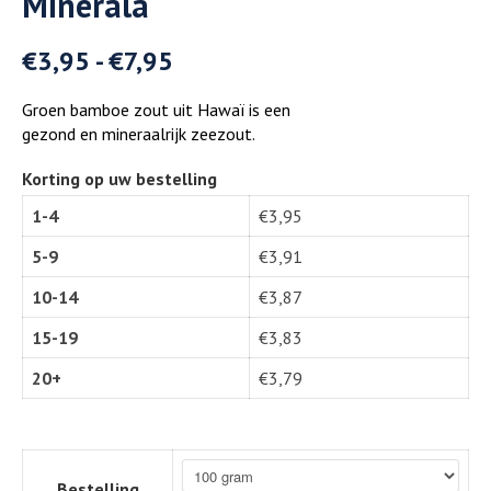
Minerala
€
3,95
-
€
7,95
Groen bamboe zout uit Hawaï is een
gezond en mineraalrijk zeezout.
Korting op uw bestelling
1-4
€
3,95
5-9
€
3,91
10-14
€
3,87
15-19
€
3,83
20+
€
3,79
Bestelling