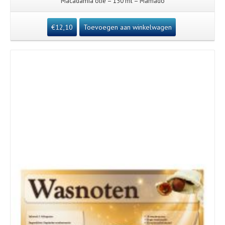
Macadamia olie – 150 ml – Mamado
€
12,10
Toevoegen aan winkelwagen
Details