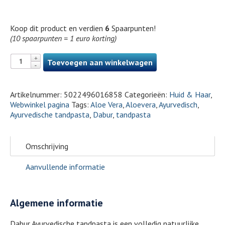
Koop dit product en verdien
6
Spaarpunten!
(10 spaarpunten = 1 euro korting)
Toevoegen aan winkelwagen
Artikelnummer:
5022496016858
Categorieën:
Huid & Haar
,
Webwinkel pagina
Tags:
Aloe Vera
,
Aloevera
,
Ayurvedisch
,
Ayurvedische tandpasta
,
Dabur
,
tandpasta
Omschrijving
Aanvullende informatie
Algemene informatie
Dabur Ayurvedische tandpasta is een volledig natuurlijke