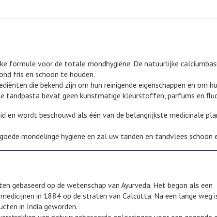
jke formule voor de totale mondhygiëne. De natuurlijke calciumbasi
ond fris en schoon te houden.
rediënten die bekend zijn om hun reinigende eigenschappen en om h
che tandpasta bevat geen kunstmatige kleurstoffen, parfums en fluo
d en wordt beschouwd als één van de belangrijkste medicinale plant
n goede mondelinge hygiëne en zal uw tanden en tandvlees schoon 
ucten gebaseerd op de wetenschap van Ayurveda. Het begon als een
 medicijnen in 1884 op de straten van Calcutta. Na een lange weg 
cten in India geworden.