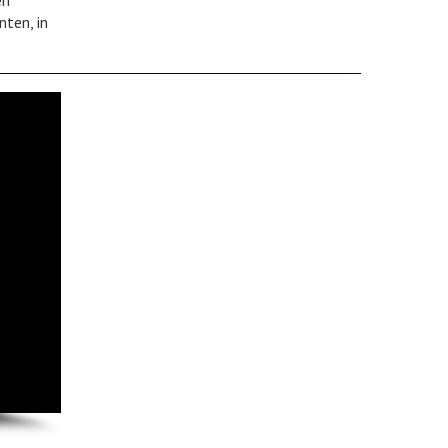
en
nten, in