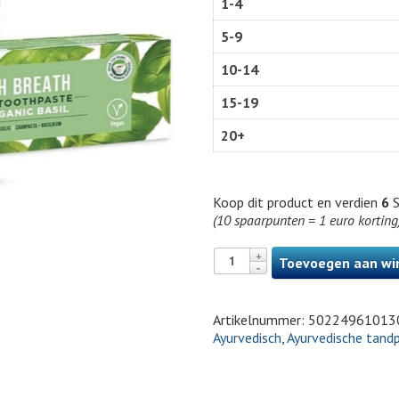
1-4
5-9
10-14
15-19
20+
Koop dit product en verdien
6
S
(10 spaarpunten = 1 euro korting
Toevoegen aan wi
Artikelnummer:
50224961013
Ayurvedisch
,
Ayurvedische tand