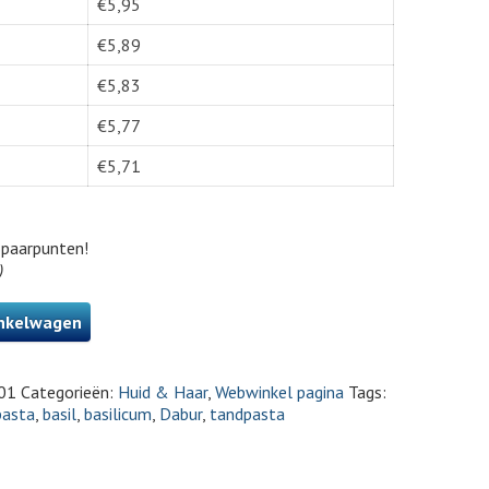
€
5,95
€
5,89
€
5,83
€
5,77
€
5,71
paarpunten!
)
nkelwagen
01
Categorieën:
Huid & Haar
,
Webwinkel pagina
Tags:
pasta
,
basil
,
basilicum
,
Dabur
,
tandpasta