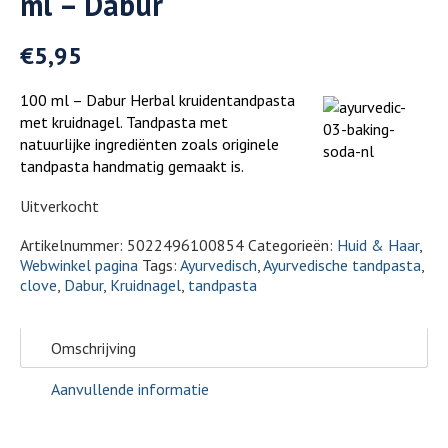
ml – Dabur
€
5,95
100 ml – Dabur Herbal kruidentandpasta
met kruidnagel. Tandpasta met
natuurlijke ingrediënten zoals originele
tandpasta handmatig gemaakt is.
Uitverkocht
Artikelnummer:
5022496100854
Categorieën:
Huid & Haar
,
Webwinkel pagina
Tags:
Ayurvedisch
,
Ayurvedische tandpasta
,
clove
,
Dabur
,
Kruidnagel
,
tandpasta
Omschrijving
Aanvullende informatie