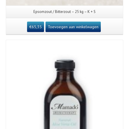
Epsomzout / Bitterzout – 25 kg – K + S
€
65,35
Toevoegen aan winkelwagen