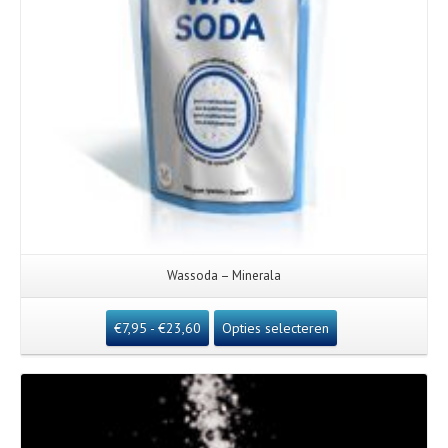
Wassoda – Minerala
€
7,95
-
€
23,60
Opties selecteren