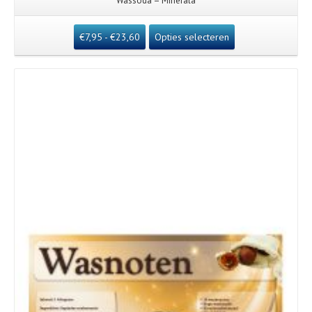
Wassoda – Minerala
€
7,95
-
€
23,60
Opties selecteren
Details