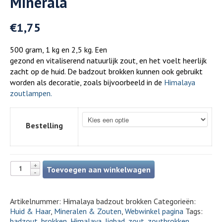
Minerala
€
1,75
500 gram, 1 kg en 2,5 kg. Een
gezond en vitaliserend natuurlijk zout, en het voelt heerlijk
zacht op de huid. De badzout brokken kunnen ook gebruikt
worden als decoratie, zoals bijvoorbeeld in de
Himalaya
zoutlampen.
Bestelling
Toevoegen aan winkelwagen
Artikelnummer:
Himalaya badzout brokken
Categorieën:
Huid & Haar
,
Mineralen & Zouten
,
Webwinkel pagina
Tags:
badzout
,
brokken
,
Himalaya
,
ligbad
,
zout
,
zoutbrokken