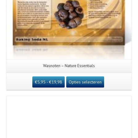
Wasnoten – Nature Essentials
€
5,95
-
€
19,98
Opties selecteren