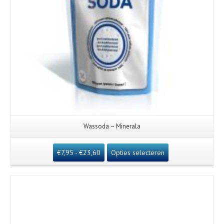
Wassoda – Minerala
€
7,95
-
€
23,60
Opties selecteren