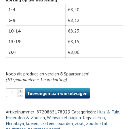
1-4
€
8,40
5-9
€
8,32
10-14
€
8,23
15-19
€
8,15
20+
€
8,06
Koop dit product en verdien
8
Spaarpunten!
(10 spaarpunten = 1 euro korting)
Toevoegen aan winkelwagen
Artikelnummer:
8720865178929
Categorieën:
Huis & Tuin
,
Mineralen & Zouten
,
Webwinkel pagina
Tags:
dieren
,
Himalaya
,
koeien
,
liksteen
,
paarden
,
zout
,
zoutkristal
,
zoutsteen
,
zoutsteen paard