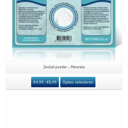
Zeoliet poeder – Minerala
€
4,99
-
€
8,99
Opties selecteren