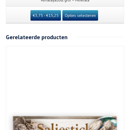
Himalayazout grof – Minerala
€
3,75
-
€
15,25
Opties selecteren
Gerelateerde producten
Details