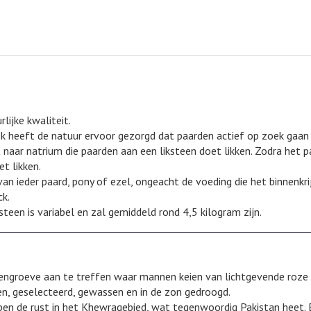
lijke kwaliteit.
ok heeft de natuur ervoor gezorgd dat paarden actief op zoek gaan 
 naar natrium die paarden aan een liksteen doet likken. Zodra het
t likken.
an ieder paard, pony of ezel, ongeacht de voeding die het binnenkrij
ck.
steen is variabel en zal gemiddeld rond 4,5 kilogram zijn.
eengroeve aan te treffen waar mannen keien van lichtgevende roze 
, geselecteerd, gewassen en in de zon gedroogd.
epen de rust in het Khewragebied, wat tegenwoordig Pakistan heet.