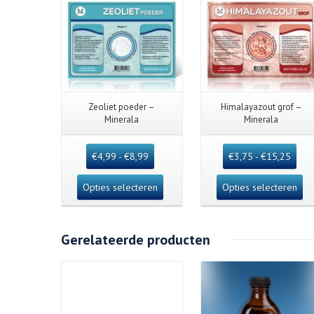
Zeoliet poeder –
Himalayazout grof –
Minerala
Minerala
€
4,99
-
€
8,99
€
3,75
-
€
15,25
Opties selecteren
Opties selecteren
Gerelateerde producten
Details