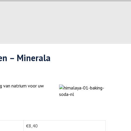
en – Minerala
ng van natrium voor uw
€
8,40