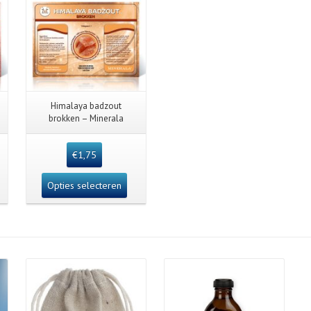
Himalaya badzout
brokken – Minerala
€
1,75
Opties selecteren
Details