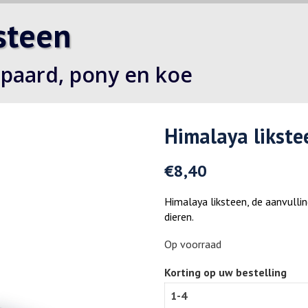
steen
 paard, pony en koe
Himalaya likste
€
8,40
Himalaya liksteen, de aanvulli
dieren.
Op voorraad
Korting op uw bestelling
1-4