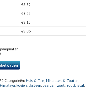
€
8,32
€
8,23
€
8,15
€
8,06
paarpunten!
)
nkelwagen
29
Categorieën:
Huis & Tuin
,
Mineralen & Zouten
,
Himalaya
,
koeien
,
liksteen
,
paarden
,
zout
,
zoutkristal
,