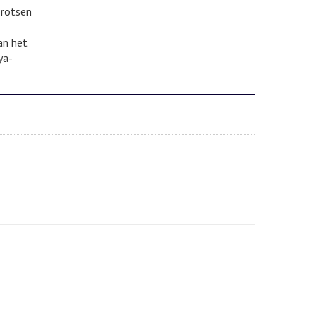
 rotsen
an het
ya-