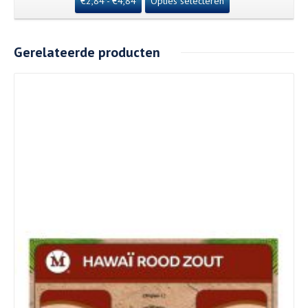
€
2,84
-
€
4,84
Opties selecteren
Gerelateerde producten