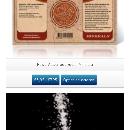
Hawaï Alaea rood zout – Minerala
€
3,95
-
€
7,95
Opties selecteren