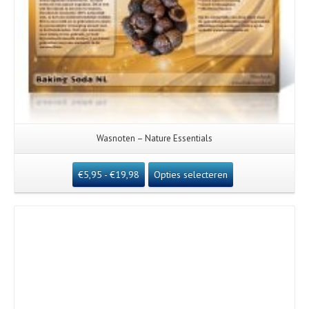
Wasnoten – Nature Essentials
€
5,95
-
€
19,98
Opties selecteren