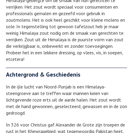
Himalaya-gebergte om de smaak van hun gerechten te
verrijken. Het zout wordt speciaal voor consumenten en
professionals gemalen en gezeefd voor gebruik in
zoutmolens. Het is ook heel geschikt voor kleine molens en
sole. In tegenstelling tot gewoon tafelzout heb je maar
weinig Himalaya zout nodig om de smaak van gerechten te
verrijken. Zout uit de Himalaya is de puurste vorm van zout
die verkrijgbaar is, onbewerkt en zonder toevoegingen.
Probeer het in een lekkere dressing, op vlees, vis, in soepen,
etcetera!
Achtergrond & Geschiedenis
In de ijle lucht van Noord-Punjab is een Himalaya-
steengroeve aan te treffen waar mannen keien van
lichtgevende roze erts uit de aarde halen. Het zout wordt
met de hand gewonnen, geselecteerd, gewassen en in de zon
gedroogd.
In 326 voor Christus gaf Alexander de Grote zijn troepen de
rust in het Khewragebied, wat tegenwoordig Pakistan heet.