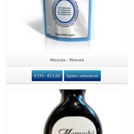
Wassoda – Minerala
€
7,95
-
€
23,60
Opties selecteren