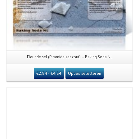
Fleur de sel (Piramide zeezout) – Baking Soda NL
€
2,84
-
€
4,84
Opties selecteren
Details