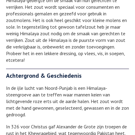
Himalaya-gebergte om de smaak van hun gerechten te
verrijken. Het zout wordt speciaal voor consumenten en
professionals gemalen en gezeefd voor gebruik in
zoutmolens. Het is ook heel geschikt voor kleine molens en
sole. In tegenstelling tot gewoon tafelzout heb je maar
weinig Himalaya zout nodig om de smaak van gerechten te
verrijken. Zout uit de Himalaya is de puurste vorm van zout
die verkrijgbaar is, onbewerkt en zonder toevoegingen.
Probeer het in een lekkere dressing, op vlees, vis, in soepen,
etcetera!
Achtergrond & Geschiedenis
In de ijle lucht van Noord-Punjab is een Himalaya-
steengroeve aan te treffen waar mannen keien van
lichtgevende roze erts uit de aarde halen. Het zout wordt
met de hand gewonnen, geselecteerd, gewassen en in de zon
gedroogd.
In 326 voor Christus gaf Alexander de Grote zijn troepen de
rust in het Khewragebied, wat tegenwoordig Pakistan heet.