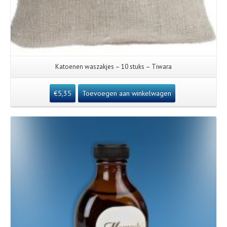
Katoenen waszakjes – 10 stuks – Tiwara
€
5,35
Toevoegen aan winkelwagen
Details