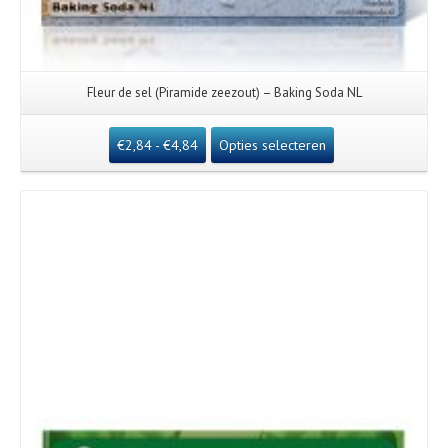
Fleur de sel (Piramide zeezout) – Baking Soda NL
€
2,84
-
€
4,84
Opties selecteren