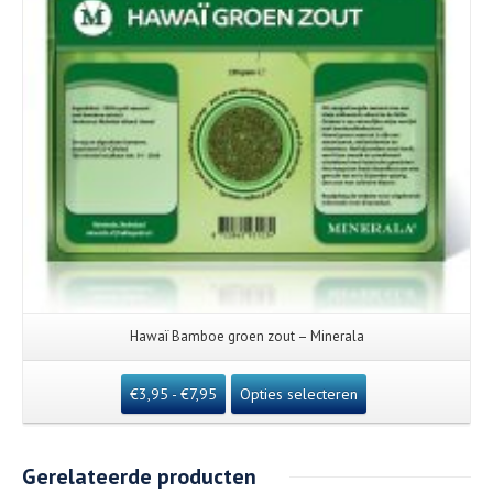
Hawaï Bamboe groen zout – Minerala
€
3,95
-
€
7,95
Opties selecteren
Gerelateerde producten