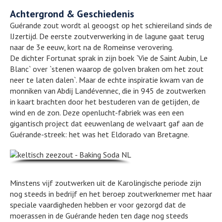
Achtergrond & Geschiedenis
Guérande zout wordt al geoogst op het schiereiland sinds de
IJzertijd. De eerste zoutverwerking in de lagune gaat terug
naar de 3e eeuw, kort na de Romeinse verovering.
De dichter Fortunat sprak in zijn boek `Vie de Saint Aubin, Le
Blanc` over `stenen waarop de golven braken om het zout
neer te laten dalen`. Maar de echte inspiratie kwam van de
monniken van Abdij Landévennec, die in 945 de zoutwerken
in kaart brachten door het bestuderen van de getijden, de
wind en de zon. Deze openlucht-fabriek was een een
gigantisch project dat eeuwenlang de welvaart gaf aan de
Guérande-streek: het was het Eldorado van Bretagne.
Minstens vijf zoutwerken uit de Karolingische periode zijn
nog steeds in bedrijf en het beroep zoutwerknemer met haar
speciale vaardigheden hebben er voor gezorgd dat de
moerassen in de Guérande heden ten dage nog steeds