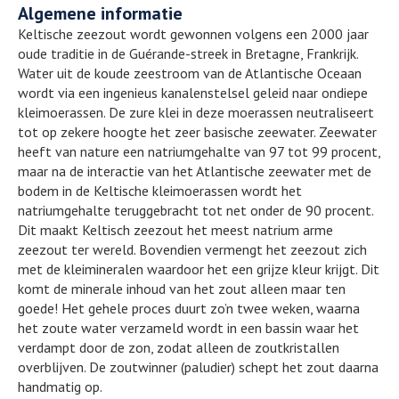
Algemene informatie
Keltische zeezout wordt gewonnen volgens een 2000 jaar
oude traditie in de Guérande-streek in Bretagne, Frankrijk.
Water uit de koude zeestroom van de Atlantische Oceaan
wordt via een ingenieus kanalenstelsel geleid naar ondiepe
kleimoerassen. De zure klei in deze moerassen neutraliseert
tot op zekere hoogte het zeer basische zeewater. Zeewater
heeft van nature een natriumgehalte van 97 tot 99 procent,
maar na de interactie van het Atlantische zeewater met de
bodem in de Keltische kleimoerassen wordt het
natriumgehalte teruggebracht tot net onder de 90 procent.
Dit maakt Keltisch zeezout het meest natrium arme
zeezout ter wereld. Bovendien vermengt het zeezout zich
met de kleimineralen waardoor het een grijze kleur krijgt. Dit
komt de minerale inhoud van het zout alleen maar ten
goede! Het gehele proces duurt zo’n twee weken, waarna
het zoute water verzameld wordt in een bassin waar het
verdampt door de zon, zodat alleen de zoutkristallen
overblijven. De zoutwinner (paludier) schept het zout daarna
handmatig op.