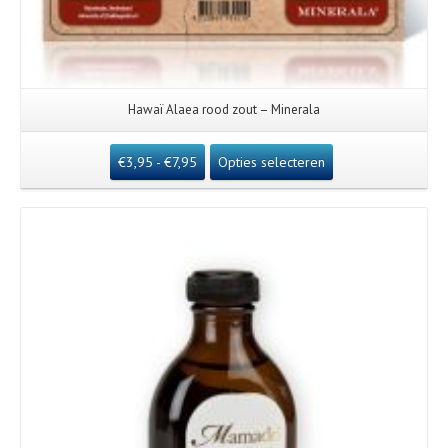
Hawaï Alaea rood zout – Minerala
€
3,95
-
€
7,95
Opties selecteren