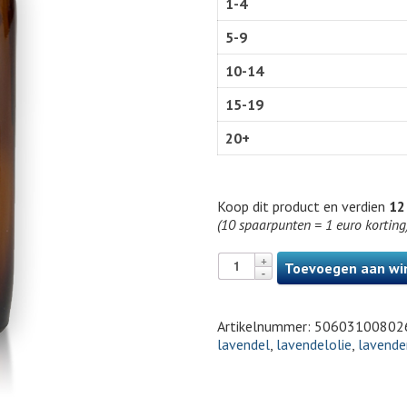
1-4
5-9
10-14
15-19
20+
Koop dit product en verdien
12
(10 spaarpunten = 1 euro korting
Toevoegen aan wi
Artikelnummer:
50603100802
lavendel
,
lavendelolie
,
lavender