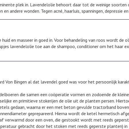
inente plek in. Lavendelolie behoort daar tot de weinige soorten o
en en andere wonden. Tegen acné, haarluis, spanningen, depressie en
e huid en masseer in goed in. Voor behandeling van roos wordt de o
upjes lavendelolie toe aan de shampoo, conditioner om het haar ex
ard Von Bingen al dat lavendel goed was voor het persoonlijk karak
vendelboeren die samen een coöperatie vormen en zodoende de kleine
lijke en primitieve stokerijen de olie uit de planten persen. Hiert
ketels gedaan, waarna er een met beton gevulde tractorband boven
binnendiameter geprepareerd. Hierna wordt de ketel hermetisch afg
naf verwarmd door een oven, die gestookt wordt met reeds gepers
peratuur gebracht door het stoken met reeds geperste planten) in 