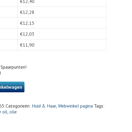
€
12,40
€
12,28
€
12,15
€
12,03
€
11,90
Spaarpunten!
)
nkelwagen
65
Categorieën:
Huid & Haar
,
Webwinkel pagina
Tags:
 oil
,
olie