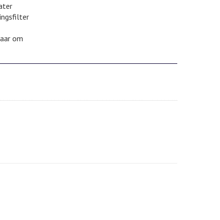
ater
ngsfilter
laar om