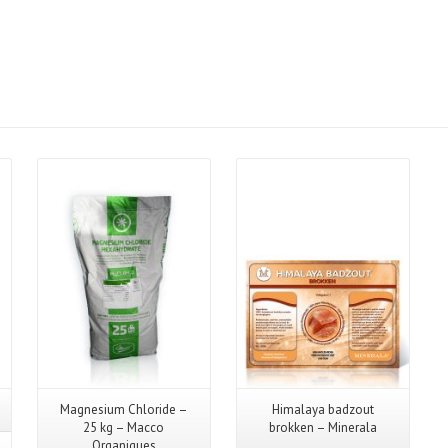
Details
Magnesium Chloride –
Himalaya badzout
25 kg – Macco
brokken – Minerala
Organiques