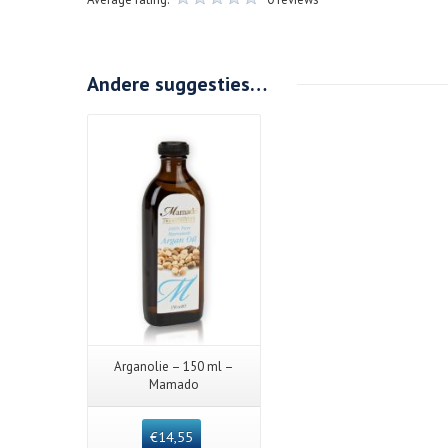
Andere suggesties…
Arganolie – 150 ml –
Mamado
€
14,55