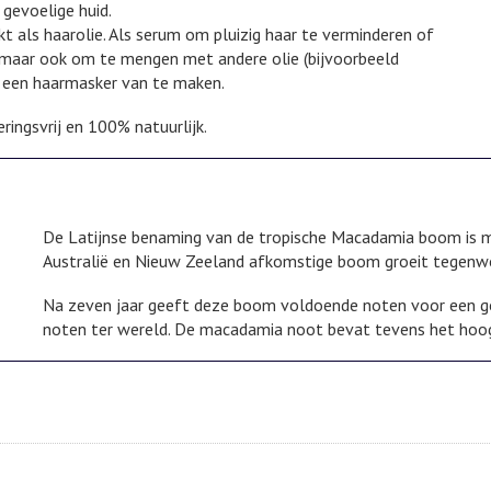
 gevoelige huid.
t als haarolie. Als serum om pluizig haar te verminderen of
, maar ook om te mengen met andere olie (bijvoorbeeld
r een haarmasker van te maken.
ingsvrij en 100% natuurlijk.
De Latijnse benaming van de tropische Macadamia boom is ma
Australië en Nieuw Zeeland afkomstige boom groeit tegenwoo
Na zeven jaar geeft deze boom voldoende noten voor een goe
noten ter wereld. De macadamia noot bevat tevens het hoog