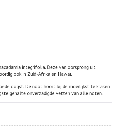
cadamia integrifolia. Deze van oorsprong uit
rdig ook in Zuid-Afrika en Hawaï.
de oogst. De noot hoort bij de moeilijkst te kraken
ste gehalte onverzadigde vetten van alle noten.