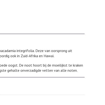
cadamia integrifolia. Deze van oorsprong uit
rdig ook in Zuid-Afrika en Hawaï.
de oogst. De noot hoort bij de moeilijkst te kraken
ste gehalte onverzadigde vetten van alle noten.