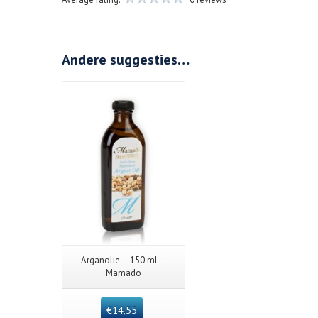
Andere suggesties…
Arganolie – 150 ml –
Mamado
€
14,55