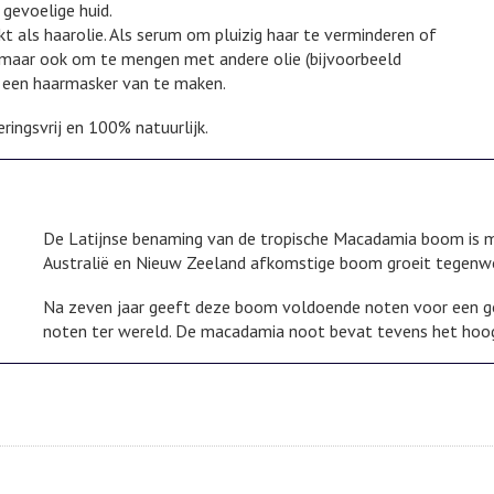
 gevoelige huid.
t als haarolie. Als serum om pluizig haar te verminderen of
, maar ook om te mengen met andere olie (bijvoorbeeld
r een haarmasker van te maken.
ingsvrij en 100% natuurlijk.
De Latijnse benaming van de tropische Macadamia boom is ma
Australië en Nieuw Zeeland afkomstige boom groeit tegenwoo
Na zeven jaar geeft deze boom voldoende noten voor een goe
noten ter wereld. De macadamia noot bevat tevens het hoog