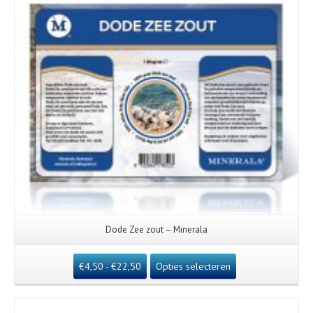
Dode Zee zout – Minerala
€
4,50
-
€
22,50
Opties selecteren