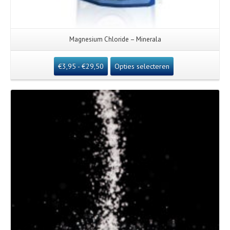
Magnesium Chloride – Minerala
€
3,95
-
€
29,50
Opties selecteren
Details