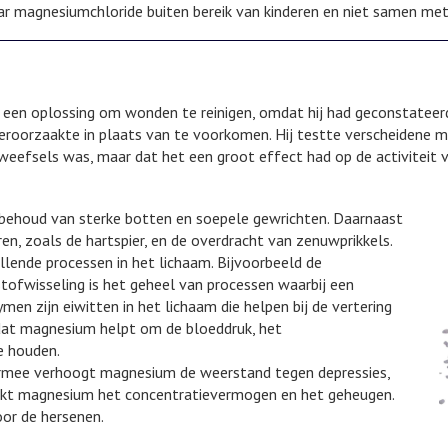
ar magnesiumchloride buiten bereik van kinderen en niet samen me
t, een oplossing om wonden te reinigen, omdat hij had geconstateer
veroorzaakte in plaats van te voorkomen. Hij testte verscheidene 
weefsels was, maar dat het een groot effect had op de activiteit 
behoud van sterke botten en soepele gewrichten. Daarnaast
n, zoals de hartspier, en de overdracht van zenuwprikkels.
illende processen in het lichaam. Bijvoorbeeld de
tofwisseling is het geheel van processen waarbij een
en zijn eiwitten in het lichaam die helpen bij de vertering
 dat magnesium helpt om de bloeddruk, het
e houden.
armee verhoogt magnesium de weerstand tegen depressies,
erkt magnesium het concentratievermogen en het geheugen.
or de hersenen.