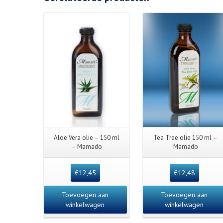
Details
Aloë Vera olie – 150 ml
Tea Tree olie 150 ml –
– Mamado
Mamado
€
12,45
€
12,48
Toevoegen aan
Toevoegen aan
winkelwagen
winkelwagen