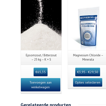
Epsomzout / Bitterzout
Magnesium Chloride –
– 25 kg – K + S
Minerala
€
65,35
€
3,95
-
€
29,50
Toevoegen aan
Opties selecteren
winkelwagen
Gerelateerde producten