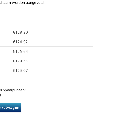
 lichaam worden aangevuld.
€
128,20
€
126,92
€
125,64
€
124,35
€
123,07
8
Spaarpunten!
)
nkelwagen