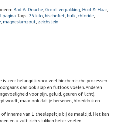
rieën:
Bad & Douche
,
Groot verpakking
,
Huid & Haar
,
l pagina
Tags:
25 kilo
,
bischofiet
,
bulk
,
chloride
,
e
,
magnesiumzout
,
zeichstein
 is zeer belangrijk voor veel biochemische processen.
 doorgaans dan ook slap en futloos voelen. Anderen
voeligheid voor pijn, geluid, geuren of licht).
d wordt, maar ook dat je hersenen, bloeddruk en
f inname van 1 theelepeltje bij de maaltijd. Het kan
ogen en u zult zich stukken beter voelen.