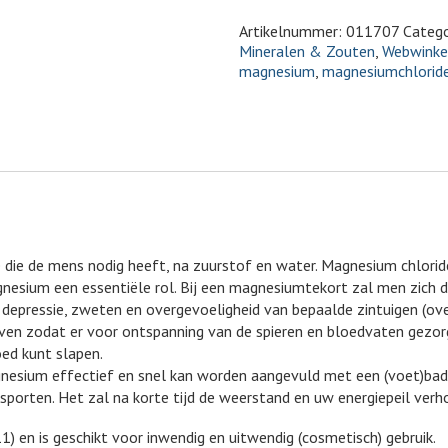
Artikelnummer:
011707
Catego
Mineralen & Zouten
,
Webwinke
magnesium
,
magnesiumchlorid
die de mens nodig heeft, na zuurstof en water. Magnesium chloride
agnesium een essentiële rol. Bij een magnesiumtekort zal men zich
pressie, zweten en overgevoeligheid van bepaalde zintuigen (overge
n zodat er voor ontspanning van de spieren en bloedvaten gezorg
ed kunt slapen.
sium effectief en snel kan worden aangevuld met een (voet)bad o
t sporten. Het zal na korte tijd de weerstand en uw energiepeil verh
) en is geschikt voor inwendig en uitwendig (cosmetisch) gebruik.