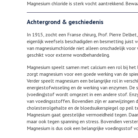
Magnesium chloride is sterk vocht aantrekkend. Bewa
Achtergrond & geschiedenis
In 1915, zocht een Franse chirurg, Prof. Pierre Delbe
eigenlijk weefsels beschadigden en besmetting juist 
van magnesiumchloride niet alleen onschadelijk voor 
geschikt voor externe wondbehandeling.
Magnesium speelt samen met calcium een rol bij het 
zorgt magnesium voor een goede werking van de spiere
Verder speelt magnesium een belangrijke rol in versch
energiestofwisseling en de werking van enzymen. De s
(voeding)stof wordt omgezet in een andere stof. Enzym
van voedingsstoffen. Bovendien zijn er aanwijzingen
cholesterolgehalte en de bloedsuikerspiegel op peil t
Magnesium gaat geestelijke vermoeidheid tegen. Da
maar ook tegen spanning en stress. Bovendien verst
Magnesium is dus ook een belangrijke voedingsstof vo