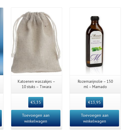
Details
Katoenen waszakjes –
Rozemarijnolie – 150
10 stuks – Tiwara
ml – Mamado
€
5,35
€
13,95
Toevoegen aan
Toevoegen aan
winkelwagen
winkelwagen