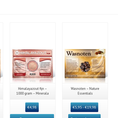
Details
Details
Himalayazout fijn –
Wasnoten – Nature
1000 gram – Minerala
Essentials
€
4,98
€
5,95
-
€
19,98