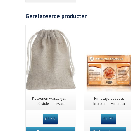
Gerelateerde producten
Katoenen waszakjes –
Himalaya badzout
10 stuks – Tiwara
brokken – Minerala
€
5,35
€
1,75