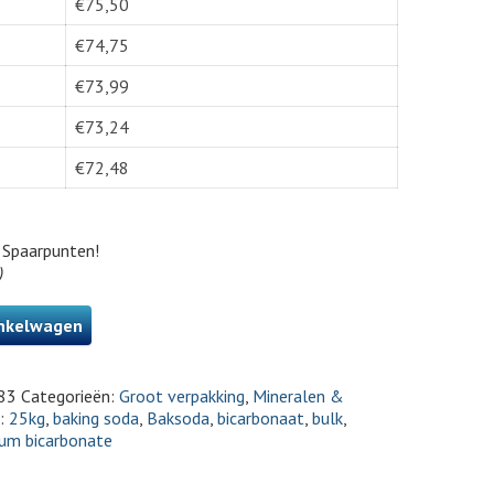
€
75,50
€
74,75
€
73,99
€
73,24
€
72,48
Spaarpunten!
)
nkelwagen
83
Categorieën:
Groot verpakking
,
Mineralen &
s:
25kg
,
baking soda
,
Baksoda
,
bicarbonaat
,
bulk
,
ium bicarbonate