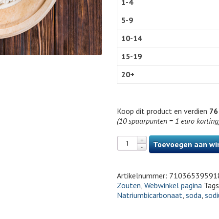
1-4
5-9
10-14
15-19
20+
Koop dit product en verdien
76
(10 spaarpunten = 1 euro korting
Toevoegen aan wi
Artikelnummer:
71036539591
Zouten
,
Webwinkel pagina
Tag
Natriumbicarbonaat
,
soda
,
sod