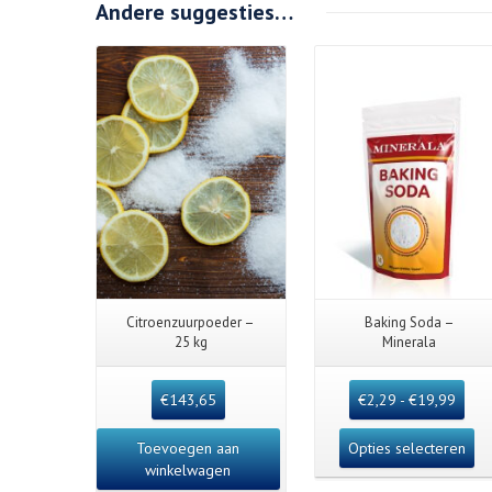
Andere suggesties…
Citroenzuurpoeder –
Baking Soda –
25 kg
Minerala
€
143,65
€
2,29
-
€
19,99
Toevoegen aan
Opties selecteren
winkelwagen