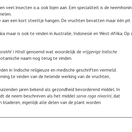
veel insecten o.a. ook bijen aan. Een specialiteit is de neemhonin
melen.
e aan een kort steeltje hangen. De vruchten bevatten maar één pit d
a maar is ook te vinden in Australië, Indonesië en West-Afrika. Op 
rakht i Hindi
genoemd wat woordelijk de
vrijgevige Indische
botanische naam nog terug te vinden.
en in Indische religieuze en medische geschriften vermeld.
ming te vinden van de helende werking van de vruchten,
uizenden jaren bekend als gezondheid bevorderend middel. In
rdt de neem beschreven als het middel
sarva roga nivarini
, dat
n bladeren, eigenlijk alle delen van de plant worden