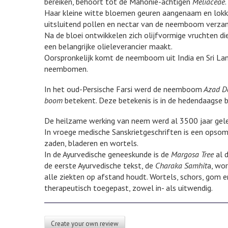
bereiken, behoort tot de Mahonie-achtigen
Meliaceae
.
Haar kleine witte bloemen geuren aangenaam en lokken 
uitsluitend pollen en nectar van de neemboom verza
Na de bloei ontwikkelen zich olijfvormige vruchten di
een belangrijke olieleverancier maakt.
Oorspronkelijk komt de neemboom uit India en Sri Lank
neembomen.
In het oud-Persische Farsi werd de neemboom
Azad Da
boom
betekent. Deze betekenis is in de hedendaagse 
De heilzame werking van neem werd al 3500 jaar geled
In vroege medische Sanskrietgeschriften is een opsom
zaden, bladeren en wortels.
In de Ayurvedische geneeskunde is de
Margosa Tree
al d
de eerste Ayurvedische tekst, de
Charaka Samhit
a, wo
alle ziekten op afstand houdt. Wortels, schors, gom e
therapeutisch toegepast, zowel in- als uitwendig.
Create your own review