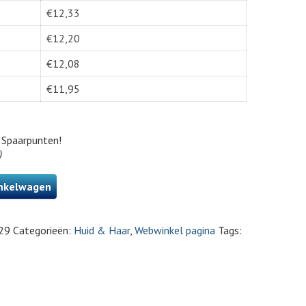
€
12,33
€
12,20
€
12,08
€
11,95
Spaarpunten!
)
nkelwagen
29
Categorieën:
Huid & Haar
,
Webwinkel pagina
Tags: