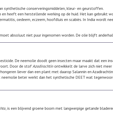
van synthetische conserveringsmiddelen, kleur- en geurstoffen.
gen en heeft een herstellende werking op de huid. Het kan gebruikt w
, dermatitis, oedeem, eczeem, hoofdluis en scabiës. In India wordt ne
t moet absoluut niet puur ingenomen worden. De olie blijft anderhalf
e pesticide. De neemolie doodt geen insecten maar maakt dat een i
voort. Door de stof
Azadirachtin
ontwikkelt de larve zich niet meer 
erhongeren liever dan een plant met daarop Salannin en Azadirachtin 
t neemolie beter werkt dan het synthetische DEET wat tegenwoordi
chta
, is een blijvend groene boom met langwerpige getande blader