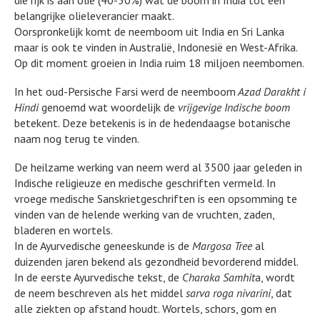
belangrijke olieleverancier maakt.
Oorspronkelijk komt de neemboom uit India en Sri Lanka
maar is ook te vinden in Australië, Indonesië en West-Afrika.
Op dit moment groeien in India ruim 18 miljoen neembomen.
In het oud-Persische Farsi werd de neemboom
Azad Darakht i
Hindi
genoemd wat woordelijk de
vrijgevige Indische boom
betekent. Deze betekenis is in de hedendaagse botanische
naam nog terug te vinden.
De heilzame werking van neem werd al 3500 jaar geleden in
Indische religieuze en medische geschriften vermeld. In
vroege medische Sanskrietgeschriften is een opsomming te
vinden van de helende werking van de vruchten, zaden,
bladeren en wortels.
In de Ayurvedische geneeskunde is de
Margosa Tree
al
duizenden jaren bekend als gezondheid bevorderend middel.
In de eerste Ayurvedische tekst, de
Charaka Samhit
a, wordt
de neem beschreven als het middel
sarva roga nivarini
, dat
alle ziekten op afstand houdt. Wortels, schors, gom en