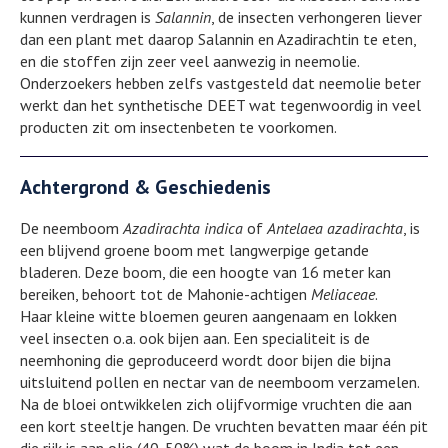
kunnen verdragen is
Salannin
, de insecten verhongeren liever
dan een plant met daarop Salannin en Azadirachtin te eten,
en die stoffen zijn zeer veel aanwezig in neemolie.
Onderzoekers hebben zelfs vastgesteld dat neemolie beter
werkt dan het synthetische DEET wat tegenwoordig in veel
producten zit om insectenbeten te voorkomen.
Achtergrond & Geschiedenis
De neemboom
Azadirachta indica
of
Antelaea azadirachta
, is
een blijvend groene boom met langwerpige getande
bladeren. Deze boom, die een hoogte van 16 meter kan
bereiken, behoort tot de Mahonie-achtigen
Meliaceae
.
Haar kleine witte bloemen geuren aangenaam en lokken
veel insecten o.a. ook bijen aan. Een specialiteit is de
neemhoning die geproduceerd wordt door bijen die bijna
uitsluitend pollen en nectar van de neemboom verzamelen.
Na de bloei ontwikkelen zich olijfvormige vruchten die aan
een kort steeltje hangen. De vruchten bevatten maar één pit
die rijk is aan olie (40-50%) wat de boom in India tot een