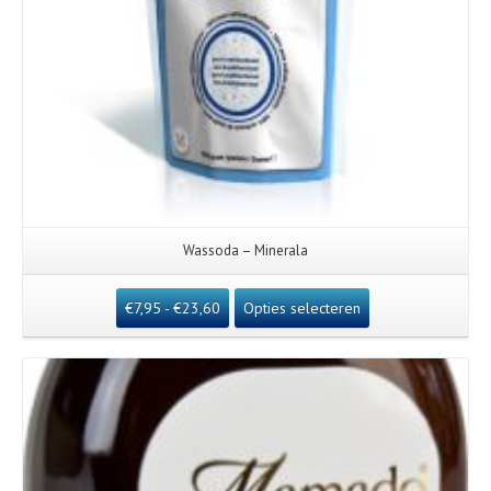
Wassoda – Minerala
€
7,95
-
€
23,60
Opties selecteren