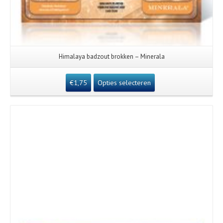
Himalaya badzout brokken – Minerala
€
1,75
Opties selecteren