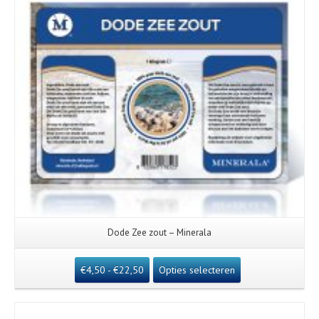
Dode Zee zout – Minerala
€
4,50
-
€
22,50
Opties selecteren