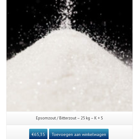
Epsomzout / Bitterzout – 25 kg – K + S
€
65,35
Toevoegen aan winkelwagen