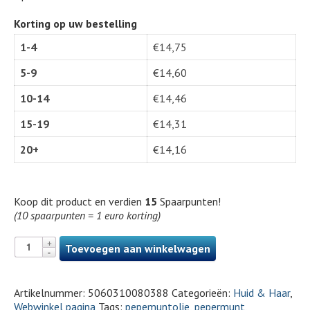
Korting op uw bestelling
1-4
€
14,75
5-9
€
14,60
10-14
€
14,46
15-19
€
14,31
20+
€
14,16
Koop dit product en verdien
15
Spaarpunten!
(10 spaarpunten = 1 euro korting)
Toevoegen aan winkelwagen
Artikelnummer:
5060310080388
Categorieën:
Huid & Haar
,
Webwinkel pagina
Tags:
pepemuntolie
,
pepermunt
,