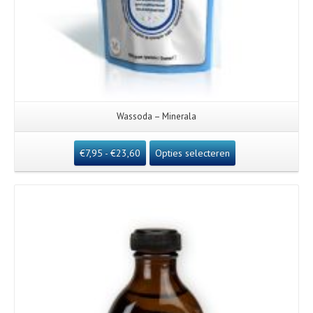
Wassoda – Minerala
€
7,95
-
€
23,60
Opties selecteren