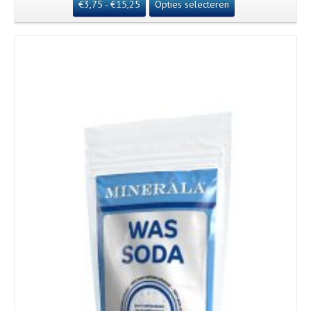
€
3,75
-
€
15,25
Opties selecteren