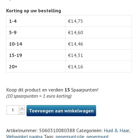
Korting op uw bestelling
1-4
€
14,75
5-9
€
14,60
10-14
€
14,46
15-19
€
14,31
20+
€
14,16
Koop dit product en verdien
15
Spaarpunten!
(10 spaarpunten = 1 euro korting)
Toevoegen aan winkelwagen
Artikelnummer:
5060310080388
Categorieën:
Huid & Haar
,
Webwinkel pagina
Tags:
pepemuntolie
,
pepermunt
,