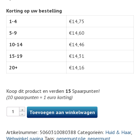
Korting op uw bestelling
1-4
€
14,75
5-9
€
14,60
10-14
€
14,46
15-19
€
14,31
20+
€
14,16
Koop dit product en verdien
15
Spaarpunten!
(10 spaarpunten = 1 euro korting)
Toevoegen aan winkelwagen
Artikelnummer:
5060310080388
Categorieën:
Huid & Haar
,
Webwinkel pagina
Tags:
pepemuntolie
,
pepermunt
,