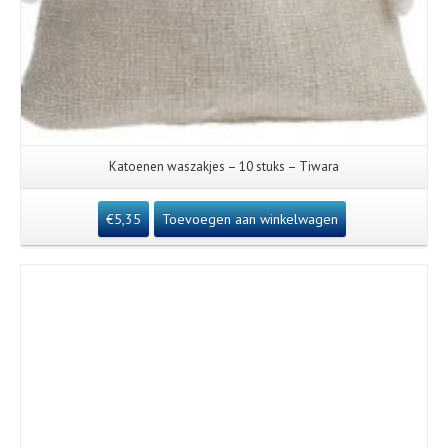
Katoenen waszakjes – 10 stuks – Tiwara
€
5,35
Toevoegen aan winkelwagen