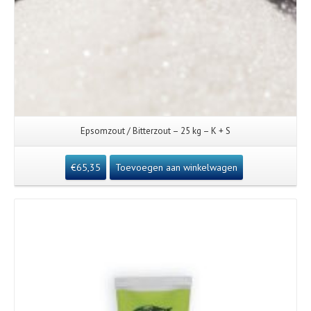
Epsomzout / Bitterzout – 25 kg – K + S
€
65,35
Toevoegen aan winkelwagen