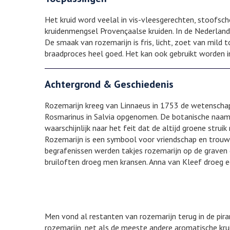
Het kruid word veelal in vis-vleesgerechten, stoofsch
kruidenmengsel Provençaalse kruiden. In de Nederland
De smaak van rozemarijn is fris, licht, zoet van mild
braadproces heel goed. Het kan ook gebruikt worden i
Achtergrond & Geschiedenis
Rozemarijn kreeg van Linnaeus in 1753 de wetenschap
Rosmarinus in Salvia opgenomen. De botanische naam 
waarschijnlijk naar het feit dat de altijd groene strui
Rozemarijn is een symbool voor vriendschap en trouw, 
begrafenissen werden takjes rozemarijn op de graven
bruiloften droeg men kransen. Anna van Kleef droeg e
Men vond al restanten van rozemarijn terug in de pir
rozemarijn, net als de meeste andere aromatische kru