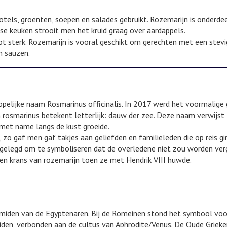
otels, groenten, soepen en salades gebruikt. Rozemarijn is onderde
se keuken strooit men het kruid graag over aardappels.
 tot sterk. Rozemarijn is vooral geschikt om gerechten met een stev
n sauzen.
pelijke naam Rosmarinus officinalis. In 2017 werd het voormalige
rosmarinus betekent letterlijk: dauw der zee. Deze naam verwijst
k met name langs de kust groeide.
zo gaf men gaf takjes aan geliefden en familieleden die op reis gi
 gelegd om te symboliseren dat de overledene niet zou worden ver
en krans van rozemarijn toen ze met Hendrik VIII huwde.
amiden van de Egyptenaren. Bij de Romeinen stond het symbool voor
iden, verbonden aan de cultus van Aphrodite/Venus. De Oude Grieke