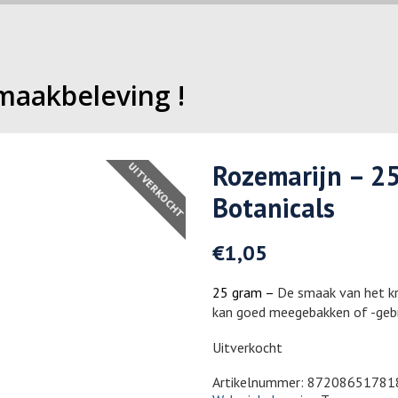
maakbeleving !
Rozemarijn – 2
UITVERKOCHT
Botanicals
€
1,05
25 gram –
De smaak van het kru
kan goed meegebakken of -geb
Uitverkocht
Artikelnummer:
87208651781