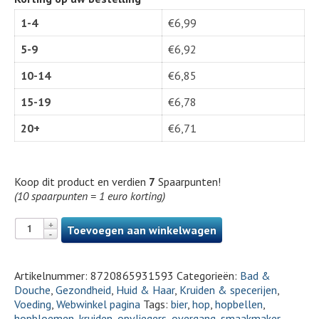
1-4
€
6,99
5-9
€
6,92
10-14
€
6,85
15-19
€
6,78
20+
€
6,71
Koop dit product en verdien
7
Spaarpunten!
(10 spaarpunten = 1 euro korting)
Toevoegen aan winkelwagen
Artikelnummer:
8720865931593
Categorieën:
Bad &
Douche
,
Gezondheid
,
Huid & Haar
,
Kruiden & specerijen
,
Voeding
,
Webwinkel pagina
Tags:
bier
,
hop
,
hopbellen
,
hopbloemen
,
kruiden
,
opvliegers
,
overgang
,
smaakmaker
,