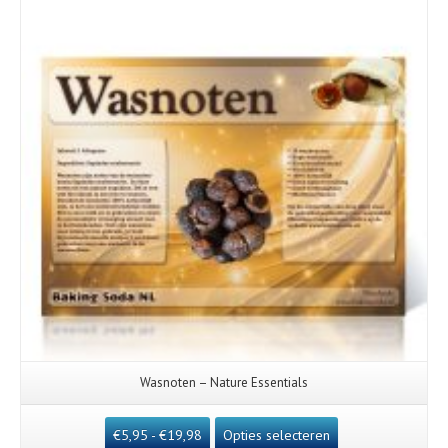
Wasnoten – Nature Essentials
€
5,95
-
€
19,98
Opties selecteren