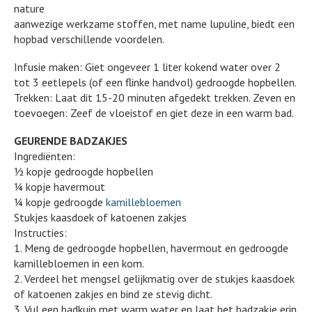
nature
aanwezige werkzame stoffen, met name lupuline, biedt een
hopbad verschillende voordelen.
Infusie maken: Giet ongeveer 1 liter kokend water over 2
tot 3 eetlepels (of een flinke handvol) gedroogde hopbellen.
Trekken: Laat dit 15-20 minuten afgedekt trekken. Zeven en
toevoegen: Zeef de vloeistof en giet deze in een warm bad.
GEURENDE BADZAKJES
Ingrediënten:
½ kopje gedroogde hopbellen
¼ kopje havermout
¼ kopje gedroogde
kamillebloemen
Stukjes kaasdoek of katoenen zakjes
Instructies:
1. Meng de gedroogde hopbellen, havermout en gedroogde
kamillebloemen in een kom.
2. Verdeel het mengsel gelijkmatig over de stukjes kaasdoek
of katoenen zakjes en bind ze stevig dicht.
3. Vul een badkuip met warm water en laat het badzakje erin