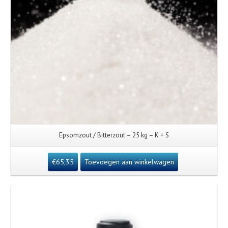
Epsomzout / Bitterzout – 25 kg – K + S
€
65,35
Toevoegen aan winkelwagen