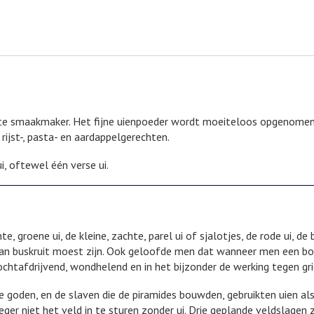
hte smaakmaker. Het fijne uienpoeder wordt moeiteloos opgenomen
ijst-, pasta- en aardappelgerechten.
i, oftewel één verse ui.
e, groene ui, de kleine, zachte, parel ui of sjalotjes, de rode ui, de 
 van buskruit moest zijn. Ook geloofde men dat wanneer men een b
vochtafdrijvend, wondhelend en in het bijzonder de werking tegen gr
 goden, en de slaven die de piramides bouwden, gebruikten uien als
eger niet het veld in te sturen zonder ui. Drie geplande veldslagen