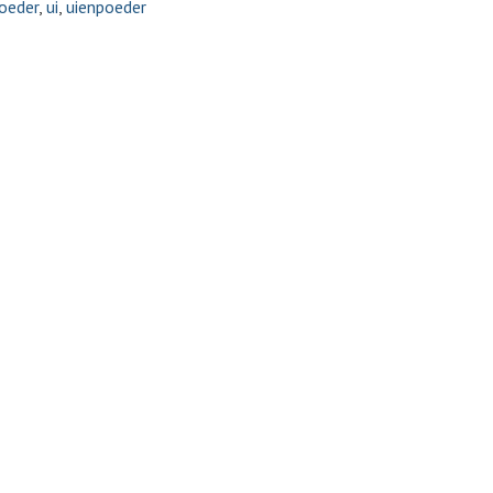
oeder
,
ui
,
uienpoeder