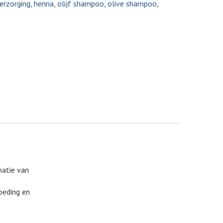
erzorging
,
henna
,
olijf shampoo
,
olive shampoo
,
natie van
oeding en