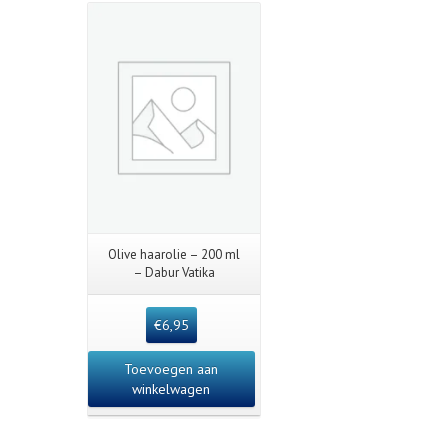
Details
Olive haarolie – 200 ml
– Dabur Vatika
€
6,95
Toevoegen aan
winkelwagen