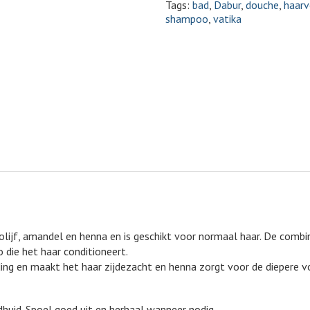
Tags:
bad
,
Dabur
,
douche
,
haarv
shampoo
,
vatika
 olijf, amandel en henna en is geschikt voor normaal haar. De combi
die het haar conditioneert.
ding en maakt het haar zijdezacht en henna zorgt voor de diepere v
uid. Spoel goed uit en herhaal wanneer nodig.