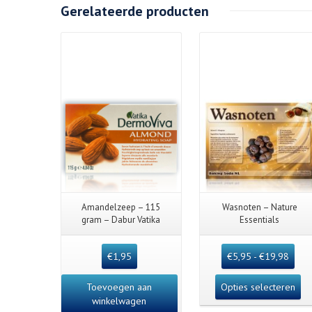
Gerelateerde producten
Details
Amandelzeep – 115
Wasnoten – Nature
gram – Dabur Vatika
Essentials
€
1,95
€
5,95
-
€
19,98
Toevoegen aan
Opties selecteren
winkelwagen