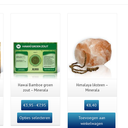
Details
Hawaï Bamboe groen
Himalaya liksteen –
zout – Minerala
Minerala
€
3,95
-
€
7,95
€
8,40
Opties selecteren
Toevoegen aan
winkelwagen