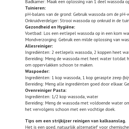
Badkamer: Maak een oplossing van 1 deel wassoda op 2
Tuinieren:
pH-balans van de grond: Gebruik wassoda om de pH-wa
Onkruidverdelger: Strooi wassoda op onkruid in de tui
Gezondheid en Hygiëne:
Voetbad: Los een eetlepel wassoda op in een kom war
Mondverzorging: Gebruik een milde oplossing van was
Allesreiniger:
Ingrediënten: 2 eetlepels wassoda, 2 koppen heet wat
Bereiding: Meng de wassoda met heet water totdat het
om oppervlakken schoon te maken.
Waspoeder:
Ingrediënten: 1 kop wassoda, 1 kop geraspte zeep (bijv
Bereiding: Meng alle ingrediënten goed door elkaar. 
Ovenreiniger Pasta:
Ingrediënten: 1/2 kop wassoda, water
Bereiding: Meng de wassoda met voldoende water om ee
het vervolgens schoon met een vochtige doek.
Tips om een strijkijzer reinigen van kalkaanslag.
Het is een goed, natuurlijk alternatief voor chemische