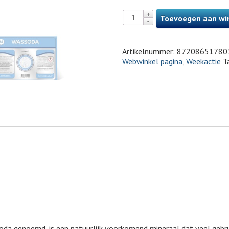
Toevoegen aan wi
Artikelnummer:
87208651780
Webwinkel pagina
,
Weekactie
T
a genoemd, is een natuurlijk voorkomend mineraal dat veel gebru