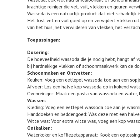
krachtige reiniger die vet, vuil, vlekken en geuren verwi
Wassoda is een natuurlijk product dat niet schadelijk i
Het lost vet en vuil goed op en verwijdert vlekken u
van het huis, het verwijderen van vlekken, het verzac
Toepassingen:
Dosering:
De hoeveelheid wassoda die je nodig hebt, hangt af va
bij hardnekkige vlekken of schoonmaakwerk kan de dos
Schoonmaken en Ontvetten:
Keuken: Voeg een eetlepel wassoda toe aan een sopj
Afvoer: Los een halve kop wassoda op in kokend water
Ovenreiniger: Maak een pasta van wassoda en water, br
Wassen:
Kleding: Voeg een eetlepel wassoda toe aan je wasmid
Handdoeken en beddengoed: Was deze met een halve 
Witte was: Voor extra witte was, voeg een kop wasso
Ontkalken:
Waterkoker en koffiezetapparaat: Kook een oplossing 