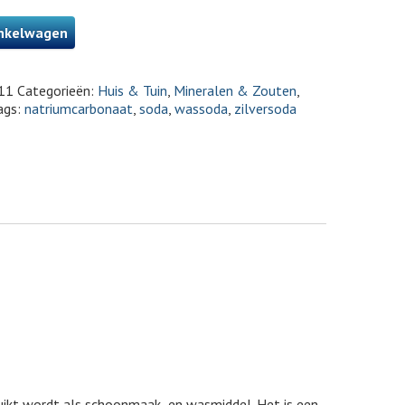
nkelwagen
11
Categorieën:
Huis & Tuin
,
Mineralen & Zouten
,
ags:
natriumcarbonaat
,
soda
,
wassoda
,
zilversoda
ikt wordt als schoonmaak- en wasmiddel. Het is een