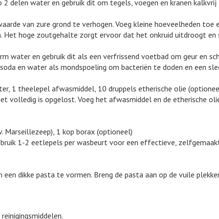
 delen water en gebruik dit om tegels, voegen en kranen kalkvrij
arde van zure grond te verhogen. Voeg kleine hoeveelheden toe e
n. Het hoge zoutgehalte zorgt ervoor dat het onkruid uitdroogt en 
m water en gebruik dit als een verfrissend voetbad om geur en sch
soda en water als mondspoeling om bacteriën te doden en een slec
er, 1 theelepel afwasmiddel, 10 druppels etherische olie (optionee
 volledig is opgelost. Voeg het afwasmiddel en de etherische olie 
. Marseillezeep), 1 kop borax (optioneel)
Gebruik 1-2 eetlepels per wasbeurt voor een effectieve, zelfgemaa
n dikke pasta te vormen. Breng de pasta aan op de vuile plekken 
 reinigingsmiddelen.