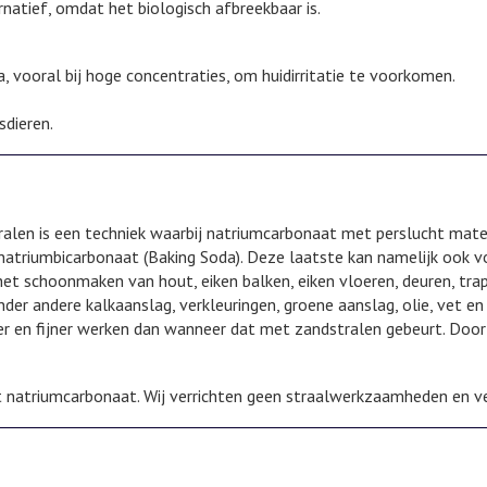
ernatief, omdat het biologisch afbreekbaar is.
, vooral bij hoge concentraties, om huidirritatie te voorkomen.
sdieren.
alen is een techniek waarbij natriumcarbonaat met perslucht mate
natriumbicarbonaat (Baking Soda). Deze laatste kan namelijk ook vo
t schoonmaken van hout, eiken balken, eiken vloeren, deuren, trapp
der andere kalkaanslag, verkleuringen, groene aanslag, olie, vet 
er en fijner werken dan wanneer dat met zandstralen gebeurt. Door
et natriumcarbonaat. Wij verrichten geen straalwerkzaamheden en v