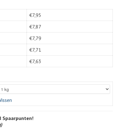
€
7,95
€
7,87
€
7,79
€
7,71
€
7,63
issen
8
Spaarpunten!
g)