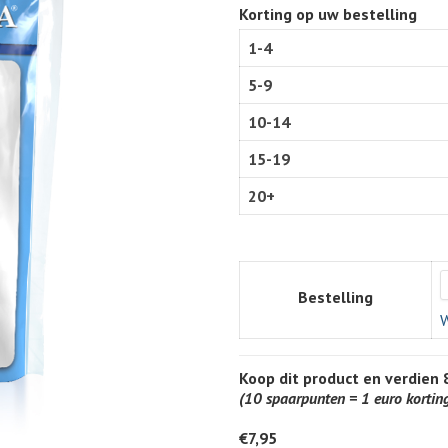
Korting op uw bestelling
1-4
5-9
10-14
15-19
20+
Bestelling
W
Koop dit product en verdien
(10 spaarpunten = 1 euro kortin
€
7,95