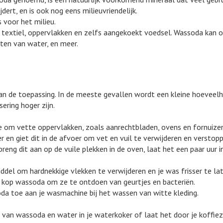
jdert, en is ook nog eens milieuvriendelijk.
s voor het milieu.
it textiel, oppervlakken en zelfs aangekoekt voedsel. Wassoda ka
hten van water, en meer.
n de toepassing. In de meeste gevallen wordt een kleine hoeveelhei
ering hoger zijn.
e om vette oppervlakken, zoals aanrechtbladen, ovens en fornuize
 en giet dit in de afvoer om vet en vuil te verwijderen en versto
eng dit aan op de vuile plekken in de oven, laat het een paar uur 
del om hardnekkige vlekken te verwijderen en je was frisser te lat
kop wassoda om ze te ontdoen van geurtjes en bacteriën.
da toe aan je wasmachine bij het wassen van witte kleding.
van wassoda en water in je waterkoker of laat het door je koffie