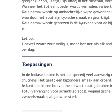
greigiet (Fe3S4, ijzer(II,III)sulfide) in het mineraal, 
Wanneer het tot een poeder wordt vermalen, varieert 
Kala namak wordt op ambachtelijke wijze gewonnen i
waardoor het zout zijn typische smaak en geur krijgt.
Kala namak wordt geprezen in de Ayurveda voor de bi
ei.
Let op:
Hoewel zwart zout veilig is, moet het net als elk and
per dag.
Toepassingen
In de Indiase keuken is het als specerij veel aanwezig
chutneys. Het geeft een bijzondere smaak aan groent
Je kunt een kleine hoeveelheid zwart zout gebruiken i
tofu (vervanging voor scrambled eggs), veganistische 
zwavelsmaak is al gauw te sterk.