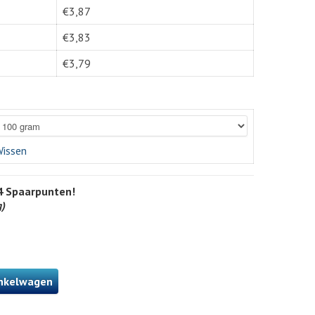
€
3,87
€
3,83
€
3,79
issen
4
Spaarpunten!
g)
nkelwagen