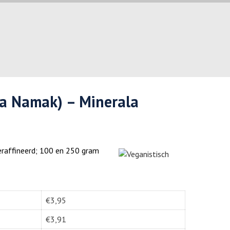
la Namak) – Minerala
raffineerd; 100 en 250 gram
€
3,95
€
3,91