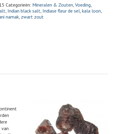
15
Categorieën:
Mineralen & Zouten
,
Voeding
,
alt
,
Indian black salt
,
Indiase fleur de sel
,
kala loon
,
ani namak
,
zwart zout
ontinent
orden
dere
d van