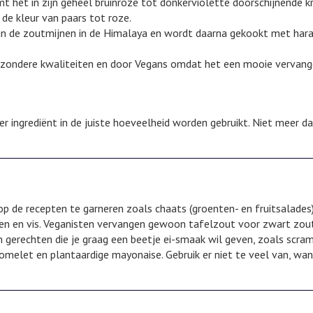
vormt het in zijn geheel bruinroze tot donkerviolette doorschijnende kr
de kleur van paars tot roze.
n de zoutmijnen in de Himalaya en wordt daarna gekookt met har
jzondere kwaliteiten en door Vegans omdat het een mooie vervange
er ingrediënt in de juiste hoeveelheid worden gebruikt. Niet meer d
 op de recepten te garneren zoals chaats (groenten- en fruitsalades
en en vis. Veganisten vervangen gewoon tafelzout voor zwart zout
n gerechten die je graag een beetje ei-smaak wil geven, zoals scra
omelet en plantaardige mayonaise. Gebruik er niet te veel van, wan