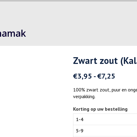
 namak
Zwart zout (Ka
€
3,95
-
€
7,25
100% zwart zout, puur en onge
verpakking.
Korting op uw bestelling
1-4
5-9