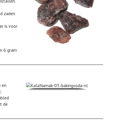
istallen.
ad zaden
r is voor
an 6 gram
) en
.
mbled
t de