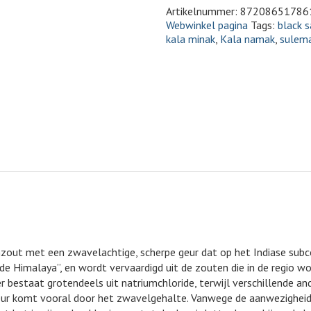
Artikelnummer:
87208651786
Webwinkel pagina
Tags:
black s
kala minak
,
Kala namak
,
sulem
zout met een zwavelachtige, scherpe geur dat op het Indiase subc
 de Himalaya”, en wordt vervaardigd uit de zouten die in de regio w
estaat grotendeels uit natriumchloride, terwijl verschillende an
geur komt vooral door het zwavelgehalte. Vanwege de aanwezighei