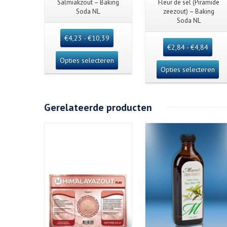
Salmiakzout – Baking
Fleur de sel (Piramide
Soda NL
zeezout) – Baking
Soda NL
€
4,23
-
€
10,39
€
2,84
-
€
4,84
Opties selecteren
Opties selecteren
Gerelateerde producten
Details
Details